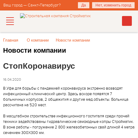
Ваш город — Санкт-Петербург?
Да
Нет, изменить город
Главная
О компании
Новости компании
Новости компании
СтопКоронавирус
16.04.2020
В Уфе для борьбы с пандемией коронавируса экстренно возводят
инфекционный клинический центр. Здесь вскоре появятся 7
больничных корпусов, 2 общежития и другие мед.объекты. Больница
рассчитана на 520 мест.
В масштабном строительстве инфекционного госпиталя среди прочей
техники задействованы гидравлические самоходные копры Стройматик.
В зоне работы - погружение 2 800 железобетонных свай длиной 4 метра
сечением 300Х300 мм.