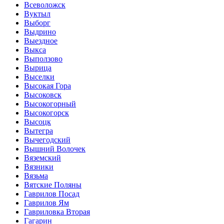
Всеволожск
Вуктыл
Выборг
Выдрино
Выездное
Выкса
Выползово
Вырица
Выселки
Высокая Гора
Высоковск
Высокогорный
Высокогорск
Высоцк
Вытегра
Вычегодский
Вышний Волочек
Вяземский
Вязники
Вязьма
Вятские Поляны
Гаврилов Посад
Гаврилов Ям
Гавриловка Вторая
Гагарин