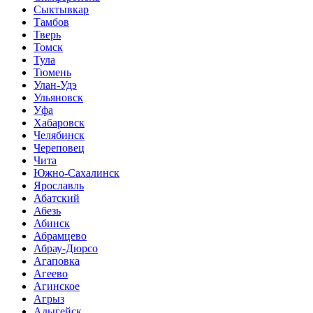
Сыктывкар
Тамбов
Тверь
Томск
Тула
Тюмень
Улан-Удэ
Ульяновск
Уфа
Хабаровск
Челябинск
Череповец
Чита
Южно-Сахалинск
Ярославль
Абатский
Абезь
Абинск
Абрамцево
Абрау-Дюрсо
Агаповка
Агеево
Агинское
Агрыз
Адыгейск