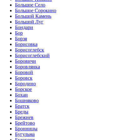
Большое Село
Большое Сорокино
Большой Камень
Большой Луг
Бондари
Бор
Борзя
Борисовка
Борисоглебск
Борисоглебский
Боровичи
Боровлянка
Боровой
Боровск
Бородино
Борское
Бохан
Бошняково
Братск
Бреды
Брежнев
Брейтово
Бронницы
Бугульма
Будогощь