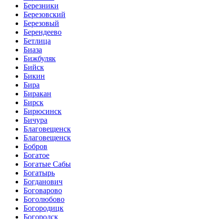
Березники
Березовский
Березовый
Берендеево
Бетлица
Биаза
Бижбуляк
Бийск
Бикин
Бира
Биракан
Бирск
Бирюсинск
Бичура
Благовещенск
Благовещенск
Бобров
Богатое
Богатые Сабы
Богатырь
Богданович
Боговарово
Боголюбово
Богородицк
Богородск