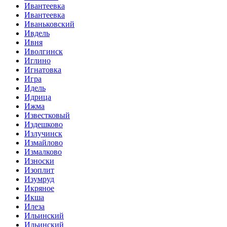
Ивантеевка
Ивантеевка
Иваньковский
Ивдель
Ивня
Иволгинск
Иглино
Игнатовка
Игра
Идель
Идрица
Ижма
Известковый
Издешково
Излучинск
Измайлово
Измалково
Износки
Изоплит
Изумруд
Икряное
Икша
Илеза
Ильинский
Ильинский