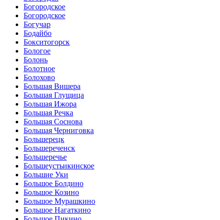
Богородское
Богородское
Богучар
Бодайбо
Бокситогорск
Бологое
Болонь
Болотное
Болохово
Большая Вишера
Большая Глущица
Большая Ижора
Большая Речка
Большая Соснова
Большая Черниговка
Большерецк
Большереченск
Большеречье
Большеустьикинское
Большие Уки
Большое Болдино
Большое Козино
Большое Мурашкино
Большое Нагаткино
Большое Пикино