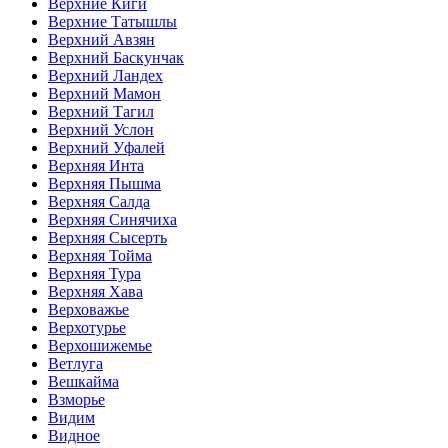
Верхние Киги
Верхние Татышлы
Верхний Авзян
Верхний Баскунчак
Верхний Ландех
Верхний Мамон
Верхний Тагил
Верхний Услон
Верхний Уфалей
Верхняя Инта
Верхняя Пышма
Верхняя Салда
Верхняя Синячиха
Верхняя Сысерть
Верхняя Тойма
Верхняя Тура
Верхняя Хава
Верховажье
Верхотурье
Верхошижемье
Ветлуга
Вешкайма
Взморье
Видим
Видное