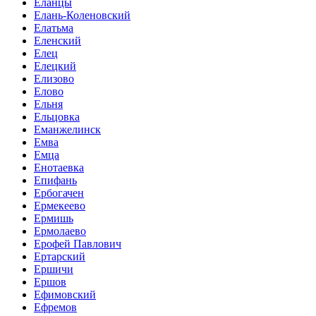
Еланцы
Елань-Коленовский
Елатьма
Еленский
Елец
Елецкий
Елизово
Елово
Ельня
Ельцовка
Еманжелинск
Емва
Емца
Енотаевка
Епифань
Ербогачен
Ермекеево
Ермишь
Ермолаево
Ерофей Павлович
Ертарский
Ершичи
Ершов
Ефимовский
Ефремов