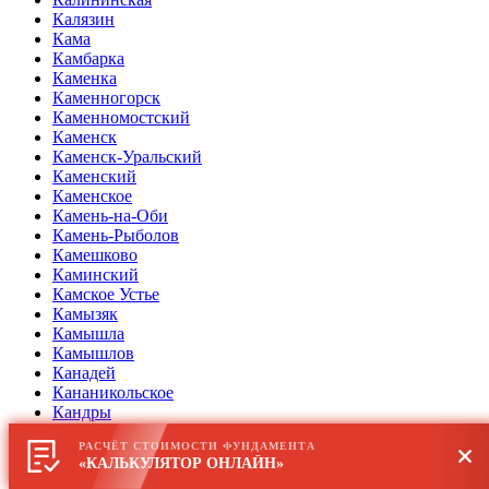
Калязин
Кама
Камбарка
Каменка
Каменногорск
Каменномостский
Каменск
Каменск-Уральский
Каменский
Каменское
Камень-на-Оби
Камень-Рыболов
Камешково
Каминский
Камское Устье
Камызяк
Камышла
Камышлов
Канадей
Кананикольское
Кандры
Каневская
РАСЧЁТ СТОИМОСТИ ФУНДАМЕНТА
Кантемировка
«КАЛЬКУЛЯТОР ОНЛАЙН»
Капустин Яр