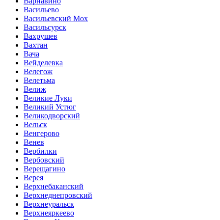
Варнавино
Васильево
Васильевский Мох
Васильсурск
Вахрушев
Вахтан
Вача
Вейделевка
Велегож
Велетьма
Велиж
Великие Луки
Великий Устюг
Великодворский
Вельск
Венгерово
Венев
Вербилки
Вербовский
Верещагино
Верея
Верхнебаканский
Верхнеднепровский
Верхнеуральск
Верхнеяркеево