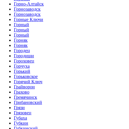
Горно-Алтайск
Горнозаводск
Горнозаводск
Горные Ключи
Горный
Горный
Горный
Горняк
Горняк
Городец
Городищи
Гороховец
Горчуха
Горький
Горьковское
Горячий Ключ
Грайворон
Грахово
Гремячинск
Грибановский
Грязи
Грязовец
Губаха
Губкин
Губкинский