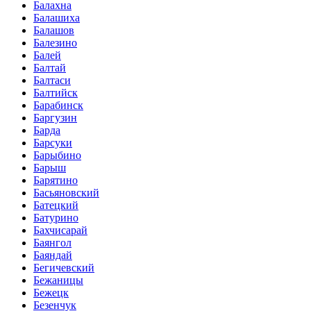
Балахна
Балашиха
Балашов
Балезино
Балей
Балтай
Балтаси
Балтийск
Барабинск
Баргузин
Барда
Барсуки
Барыбино
Барыш
Барятино
Басьяновский
Батецкий
Батурино
Бахчисарай
Баянгол
Баяндай
Бегичевский
Бежаницы
Бежецк
Безенчук