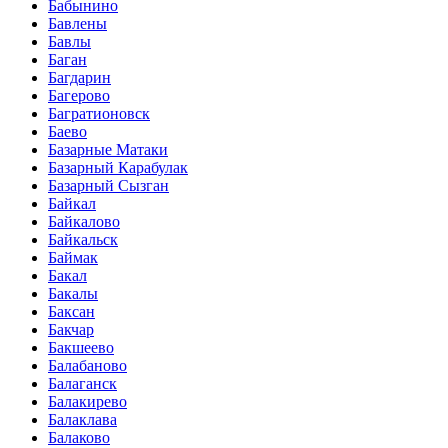
Бабынино
Бавлены
Бавлы
Баган
Багдарин
Багерово
Багратионовск
Баево
Базарные Матаки
Базарный Карабулак
Базарный Сызган
Байкал
Байкалово
Байкальск
Баймак
Бакал
Бакалы
Баксан
Бакчар
Бакшеево
Балабаново
Балаганск
Балакирево
Балаклава
Балаково