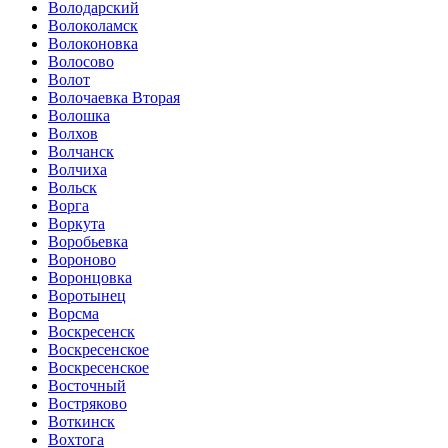
Володарский
Волоколамск
Волоконовка
Волосово
Волот
Волочаевка Вторая
Волошка
Волхов
Волчанск
Волчиха
Вольск
Ворга
Воркута
Воробьевка
Вороново
Воронцовка
Воротынец
Ворсма
Воскресенск
Воскресенское
Воскресенское
Восточный
Востряково
Воткинск
Вохтога