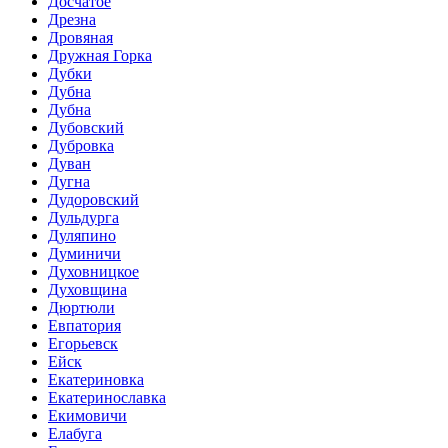
Досчатое
Дрезна
Дровяная
Дружная Горка
Дубки
Дубна
Дубна
Дубовский
Дубровка
Дуван
Дугна
Дудоровский
Дульдурга
Дуляпино
Думиничи
Духовницкое
Духовщина
Дюртюли
Евпатория
Егорьевск
Ейск
Екатериновка
Екатеринославка
Екимовичи
Елабуга