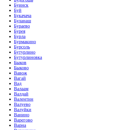
Буинск
Буй
Букачача
Буланаш
Бураево
Бурея
Бурла
Бурмакино
Бурсоль
Бутурлино
Бутурлиновка
Быков
Быково
Вавож
Вагай
Вад
Валаам
Валдай
Валентин
Валуево
Валуйки
Ванино
Варегово
Варна