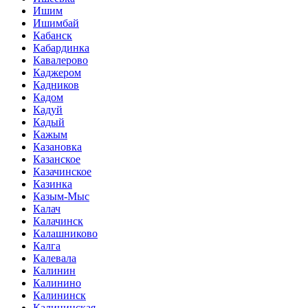
Ишим
Ишимбай
Кабанск
Кабардинка
Кавалерово
Каджером
Кадников
Кадом
Кадуй
Кадый
Кажым
Казановка
Казанское
Казачинское
Казинка
Казым-Мыс
Калач
Калачинск
Калашниково
Калга
Калевала
Калинин
Калинино
Калининск
Калининская