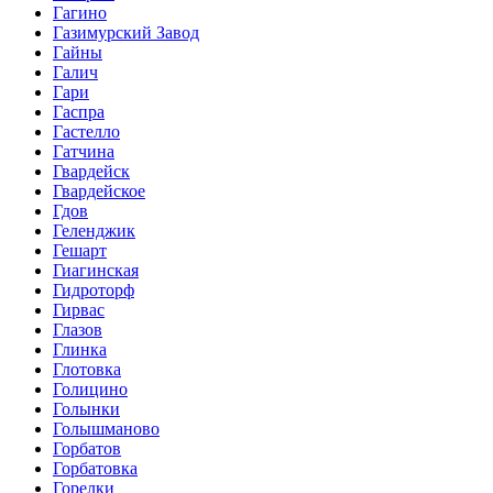
Гагино
Газимурский Завод
Гайны
Галич
Гари
Гаспра
Гастелло
Гатчина
Гвардейск
Гвардейское
Гдов
Геленджик
Гешарт
Гиагинская
Гидроторф
Гирвас
Глазов
Глинка
Глотовка
Голицино
Голынки
Голышманово
Горбатов
Горбатовка
Горелки