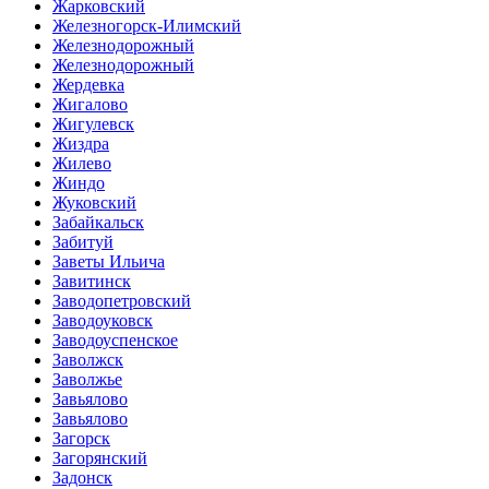
Жарковский
Железногорск-Илимский
Железнодорожный
Железнодорожный
Жердевка
Жигалово
Жигулевск
Жиздра
Жилево
Жиндо
Жуковский
Забайкальск
Забитуй
Заветы Ильича
Завитинск
Заводопетровский
Заводоуковск
Заводоуспенское
Заволжск
Заволжье
Завьялово
Завьялово
Загорск
Загорянский
Задонск