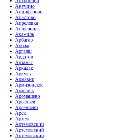
Антропово
Анучино
Анциферово
Апастово
Апрелевка
Апшеронск
Арамиль
Арбагар
Арбаж
Аргаяш
Ардатов
Арзамас
Аркадак
Аркуль
Армавир
Армизонское
Армянск
Аромашево
Арсеньев
Арсеньево
Арск
Артем
Артемовский
Артемовский
Артемовский