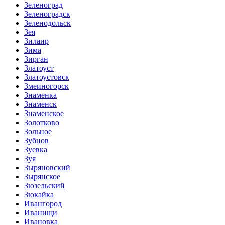
Зеленоград
Зеленоградск
Зеленодольск
Зея
Зилаир
Зима
Зирган
Златоуст
Златоустовск
Змеиногорск
Знаменка
Знаменск
Знаменское
Золотково
Зольное
Зубцов
Зуевка
Зуя
Зыряновский
Зырянское
Зюзельский
Зюкайка
Ивангород
Иванищи
Ивановка