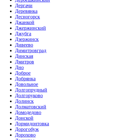
Дергачи
Деревянка
Десногорск
Джанкой
Джержинский
Джубга
Дзержинск
Дивеево
Димитровград
Динская
Дмитров
Дно
Доброе
Добрянка
Довольное
Долгопрудный
Долгоруково
Долинск
Долматовский
Домодедово
Донской
Дормидонтовка
Дорогобуж
Дорохово