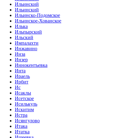
Ильинский
Ильинский
Ильинско-Подомское
Ильинское-Хованское
Илька
Ильпырский
Ильский
Импалахти
Инжавино
Инза
Инзер
Иннокентьевка
Инта
Ираель
Ирбит
Ис
Исаклы
Исетское
Исилькуль
Искитим
Истра
Исянгулово
Итака
Итатка
Ишеевка