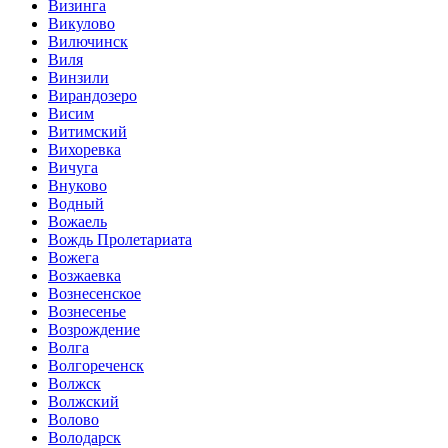
Визинга
Викулово
Вилючинск
Виля
Винзили
Вирандозеро
Висим
Витимский
Вихоревка
Вичуга
Внуково
Водный
Вожаель
Вождь Пролетариата
Вожега
Возжаевка
Вознесенское
Вознесенье
Возрождение
Волга
Волгореченск
Волжск
Волжский
Волово
Володарск