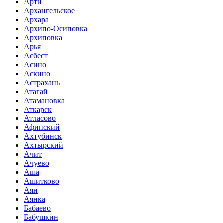
Арти
Архангельское
Архара
Архипо-Осиповка
Архиповка
Арья
Асбест
Асино
Аскино
Астрахань
Атагай
Атамановка
Аткарск
Атласово
Афипский
Ахтубинск
Ахтырский
Ачит
Ачуево
Аша
Ашитково
Аян
Аянка
Бабаево
Бабушкин