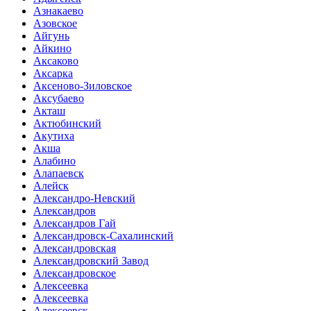
Азнакаево
Азовское
Айгунь
Айкино
Аксаково
Аксарка
Аксеново-Зиловское
Аксубаево
Акташ
Актюбинский
Акутиха
Акша
Алабино
Алапаевск
Алейск
Александро-Невский
Александров
Александров Гай
Александровск-Сахалинский
Александровская
Александровский Завод
Александровское
Алексеевка
Алексеевка
Алексеевск