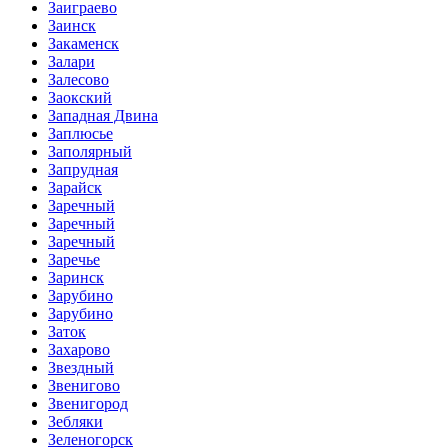
Заиграево
Заинск
Закаменск
Залари
Залесово
Заокский
Западная Двина
Заплюсье
Заполярный
Запрудная
Зарайск
Заречный
Заречный
Заречный
Заречье
Заринск
Зарубино
Зарубино
Заток
Захарово
Звездный
Звенигово
Звенигород
Зебляки
Зеленогорск