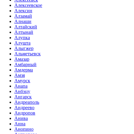
Алексеевское
Алексин
Алзамай
Алнаши
Алтайский
Алтынай
Алупка
Алушта
Алыгжер
Альметьевск
Амазар
Амбарный
Амдерма
Амзя
Амурск
Анапа
Анбэцу
Ангарск
Андреаполь
Андреево
Андропов
Анива
Анна
Анопино