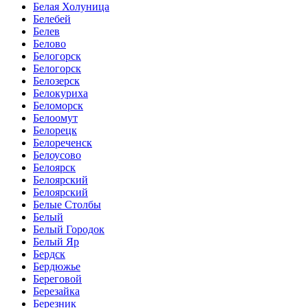
Белая Холуница
Белебей
Белев
Белово
Белогорск
Белогорск
Белозерск
Белокуриха
Беломорск
Белоомут
Белорецк
Белореченск
Белоусово
Белоярск
Белоярский
Белоярский
Белые Столбы
Белый
Белый Городок
Белый Яр
Бердск
Бердюжье
Береговой
Березайка
Березник