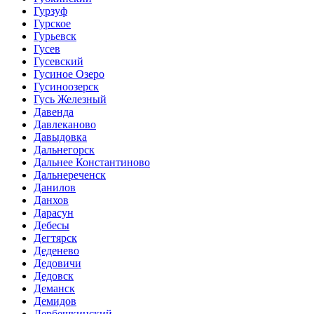
Гурзуф
Гурское
Гурьевск
Гусев
Гусевский
Гусиное Озеро
Гусиноозерск
Гусь Железный
Давенда
Давлеканово
Давыдовка
Дальнегорск
Дальнее Константиново
Дальнереченск
Данилов
Данхов
Дарасун
Дебесы
Дегтярск
Деденево
Дедовичи
Дедовск
Деманск
Демидов
Дербешкинский