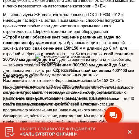
проходимость, экономичность и экологичность. Установка компактна
и легко перевозится на автоприцепе категории «В+Е».
Мы используем ЖБ сваи, изготавленные по ГОСТ 19804-2012 и
имеющие паспорт качества. Наши машины способны погружать
практически любые сваи для частного и промышленного
строительства. Широкий модельный ряд оборудования
«Стройматик» обеспечивает решение различных задач по
возведению фундаментов
: для брусовых и щитовых строений —
забивка лёгких
свай сечением 150*150 мм длиной до 6 м*
; для
строений из бревна и газобетона — забивка средних
свай сечением
200*200 мм длиной до 6 м*
; для строений из кирпича и газобетона
— забивка тяжёлых
свай сечением 300*300 мм длиной до 6 м*
;
Стрежевой
для промышленных строений — забивка
свай сечением 400*400 мм
Согласие на обработку персональных данных.
длиной до 9 м*
.
Настоящим в соответствии с Федеральным законом № 152-ФЗ «О
персональных данных» от 27.07.2006 года Вы подтверждаете свое
Несущая способность забитой сваи достигает 50 тонн в зависимости
согласие на обработку персональных данных: сбор, систематизацию,
от грунта. Для работ по возведению свайного фундамента
достаточно двух работников. Производительность установки – до 40
накопление, хранение, уточнение (обновление, изменение),
свай в рабочую смену или до 2400 свай в месяц.
использование, передачу исключительно в целях регистрации
программного обеспечения на Ваше имя, как это описано ниже,
блокирование, обезличивание, уничтожение. Мы гарантируем
конфиденциальность получаемой нами информации. Обработка
* — возможности зависят от модификации оборудования, уточняйте
персональных данных осуществляется в целях эффективного
РАСЧЁТ СТОИМОСТИ ФУНДАМЕНТА
у менеджеров в Вашем регионе
«КАЛЬКУЛЯТОР ОНЛАЙН»
исполнения заказов, договоров и иных обязательств.