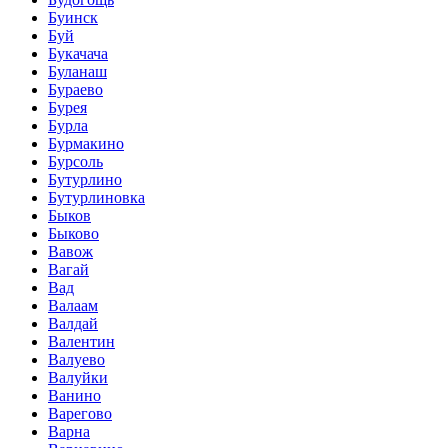
Буинск
Буй
Букачача
Буланаш
Бураево
Бурея
Бурла
Бурмакино
Бурсоль
Бутурлино
Бутурлиновка
Быков
Быково
Вавож
Вагай
Вад
Валаам
Валдай
Валентин
Валуево
Валуйки
Ванино
Варегово
Варна