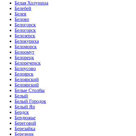
Белая Холуница
Белебей
Белев
Белово
Белогорск
Белогорск
Белозерск
Белокуриха
Беломорск
Белоомут
Белорецк
Белореченск
Белоусово
Белоярск
Белоярский
Белоярский
Белые Столбы
Белый
Белый Городок
Белый Яр
Бердск
Бердюжье
Береговой
Березайка
Березник