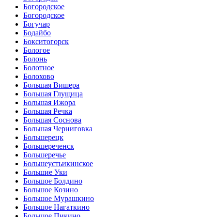
Богородское
Богородское
Богучар
Бодайбо
Бокситогорск
Бологое
Болонь
Болотное
Болохово
Большая Вишера
Большая Глущица
Большая Ижора
Большая Речка
Большая Соснова
Большая Черниговка
Большерецк
Большереченск
Большеречье
Большеустьикинское
Большие Уки
Большое Болдино
Большое Козино
Большое Мурашкино
Большое Нагаткино
Большое Пикино