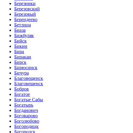
Березники
Березовский
Березовый
Берендеево
Бетлица
Биаза
Бижбуляк
Бийск
Бикин
Бира
Биракан
Бирск
Бирюсинск
Бичура
Благовещенск
Благовещенск
Бобров
Богатое
Богатые Сабы
Богатырь
Богданович
Боговарово
Боголюбово
Богородицк
Богородск