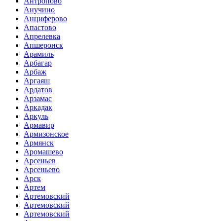
Антропово
Анучино
Анциферово
Апастово
Апрелевка
Апшеронск
Арамиль
Арбагар
Арбаж
Аргаяш
Ардатов
Арзамас
Аркадак
Аркуль
Армавир
Армизонское
Армянск
Аромашево
Арсеньев
Арсеньево
Арск
Артем
Артемовский
Артемовский
Артемовский