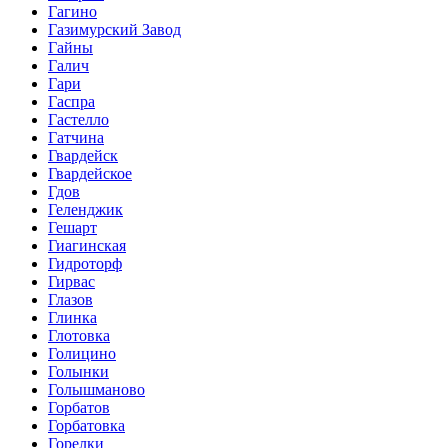
Гагино
Газимурский Завод
Гайны
Галич
Гари
Гаспра
Гастелло
Гатчина
Гвардейск
Гвардейское
Гдов
Геленджик
Гешарт
Гиагинская
Гидроторф
Гирвас
Глазов
Глинка
Глотовка
Голицино
Голынки
Голышманово
Горбатов
Горбатовка
Горелки