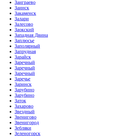
Заиграево
Заинск
Закаменск
Залари
Залесово
Заокский
Западная Двина
Заплюсье
Заполярный
Запрудная
Зарайск
Заречный
Заречный
Заречный
Заречье
Заринск
Зарубино
Зарубино
Заток
Захарово
Звездный
Звенигово
Звенигород
Зебляки
Зеленогорск