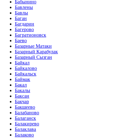
Бабынино
Бавлены
Бавлы
Баган
Багдарин
Багерово
Багратионовск
Баево
Базарные Матаки
Базарный Карабулак
Базарный Сызган
Байкал
Байкалово
Байкальск
Баймак
Бакал
Бакалы
Баксан
Бакчар
Бакшеево
Балабаново
Балаганск
Балакирево
Балаклава
Балаково