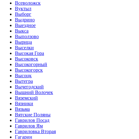
Всеволожск
Вуктыл
Выборг
Выдрино
Выездное
Выкса
Выползово
Вырица
Выселки
Высокая Гора
Высоковск
Высокогорный
Высокогорск
Высоцк
Вытегра
Вычегодский
Вышний Волочек
Вяземский
Вязники
Вязьма
Вятские Поляны
Гаврилов Посад
Гаврилов Ям
Гавриловка Вторая
Гагарин