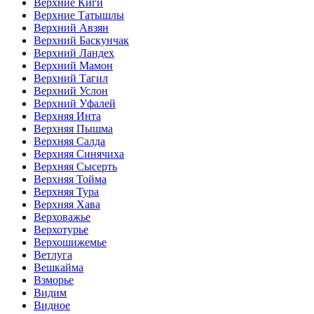
Верхние Киги
Верхние Татышлы
Верхний Авзян
Верхний Баскунчак
Верхний Ландех
Верхний Мамон
Верхний Тагил
Верхний Услон
Верхний Уфалей
Верхняя Инта
Верхняя Пышма
Верхняя Салда
Верхняя Синячиха
Верхняя Сысерть
Верхняя Тойма
Верхняя Тура
Верхняя Хава
Верховажье
Верхотурье
Верхошижемье
Ветлуга
Вешкайма
Взморье
Видим
Видное