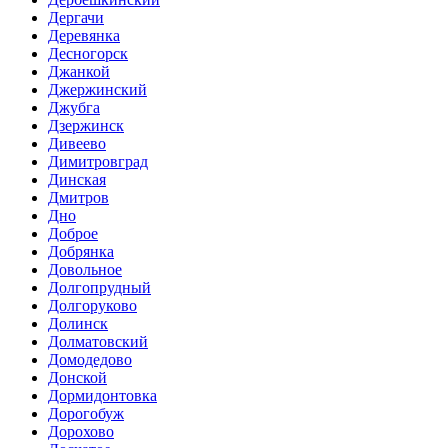
Дергачи
Деревянка
Десногорск
Джанкой
Джержинский
Джубга
Дзержинск
Дивеево
Димитровград
Динская
Дмитров
Дно
Доброе
Добрянка
Довольное
Долгопрудный
Долгоруково
Долинск
Долматовский
Домодедово
Донской
Дормидонтовка
Дорогобуж
Дорохово