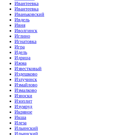
Ивантеевка
Ивантеевка
Иваньковский
Ивдель
Ивня
Иволгинск
Иглино
Игнатовка
Игра
Идель
Идрица
Ижма
Известковый
Издешково
Излучинск
Измайлово
Измалково
Износки
Изоплит
Изумруд
Икряное
Икша
Илеза
Ильинский
Ильинский