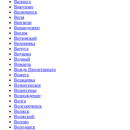
Визинга
Викулово
Вилючинск
Виля
Винзили
Вирандозеро
Висим
Витимский
Вихоревка
Вичуга
Внуково
Водный
Вожаель
Вождь Пролетариата
Вожега
Возжаевка
Вознесенское
Вознесенье
Возрождение
Волга
Волгореченск
Волжск
Волжский
Волово
Володарск