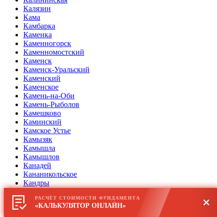
Калязин
Кама
Камбарка
Каменка
Каменногорск
Каменномостский
Каменск
Каменск-Уральский
Каменский
Каменское
Камень-на-Оби
Камень-Рыболов
Камешково
Каминский
Камское Устье
Камызяк
Камышла
Камышлов
Канадей
Кананикольское
Кандры
Каневская
РАСЧЁТ СТОИМОСТИ ФУНДАМЕНТА
Кантемировка
«КАЛЬКУЛЯТОР ОНЛАЙН»
Капустин Яр