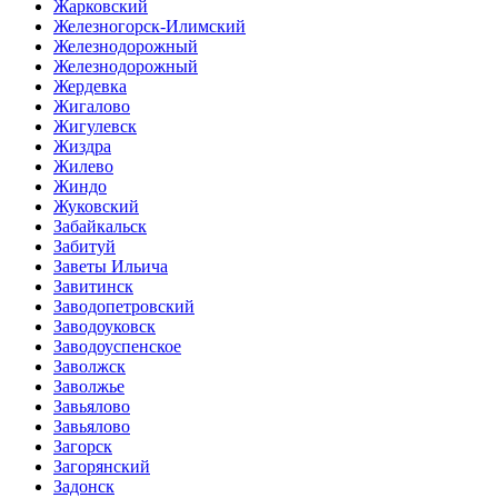
Жарковский
Железногорск-Илимский
Железнодорожный
Железнодорожный
Жердевка
Жигалово
Жигулевск
Жиздра
Жилево
Жиндо
Жуковский
Забайкальск
Забитуй
Заветы Ильича
Завитинск
Заводопетровский
Заводоуковск
Заводоуспенское
Заволжск
Заволжье
Завьялово
Завьялово
Загорск
Загорянский
Задонск