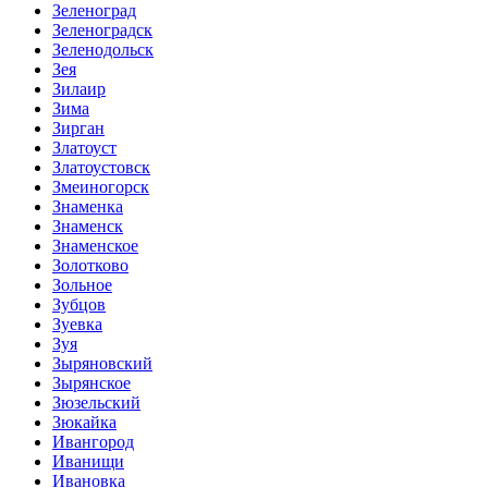
Зеленоград
Зеленоградск
Зеленодольск
Зея
Зилаир
Зима
Зирган
Златоуст
Златоустовск
Змеиногорск
Знаменка
Знаменск
Знаменское
Золотково
Зольное
Зубцов
Зуевка
Зуя
Зыряновский
Зырянское
Зюзельский
Зюкайка
Ивангород
Иванищи
Ивановка