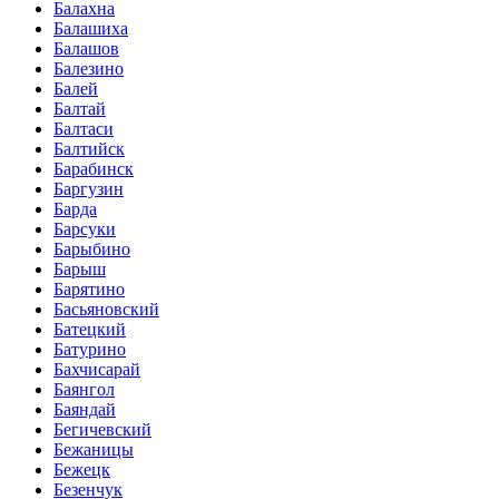
Балахна
Балашиха
Балашов
Балезино
Балей
Балтай
Балтаси
Балтийск
Барабинск
Баргузин
Барда
Барсуки
Барыбино
Барыш
Барятино
Басьяновский
Батецкий
Батурино
Бахчисарай
Баянгол
Баяндай
Бегичевский
Бежаницы
Бежецк
Безенчук