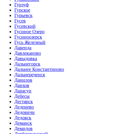
Гурзуф
Гурское
Гурьевск
Гусев
Гусевский
Гусиное Озеро
Гусиноозерск
Гусь Железный
Давенда
Давлеканово
Давыдовка
Дальнегорск
Дальнее Константиново
Дальнереченск
Данилов
Данхов
Дарасун
Дебесы
Дегтярск
Деденево
Дедовичи
Дедовск
Деманск
Демидов
Дербешкинский