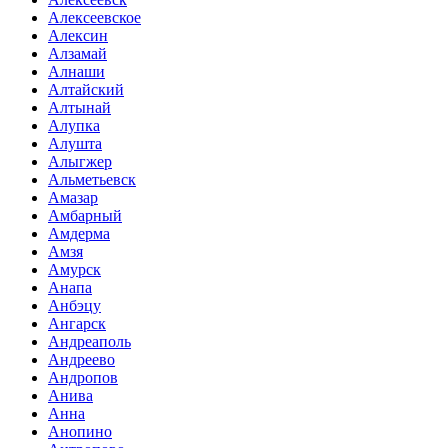
Алексеевское
Алексин
Алзамай
Алнаши
Алтайский
Алтынай
Алупка
Алушта
Алыгжер
Альметьевск
Амазар
Амбарный
Амдерма
Амзя
Амурск
Анапа
Анбэцу
Ангарск
Андреаполь
Андреево
Андропов
Анива
Анна
Анопино