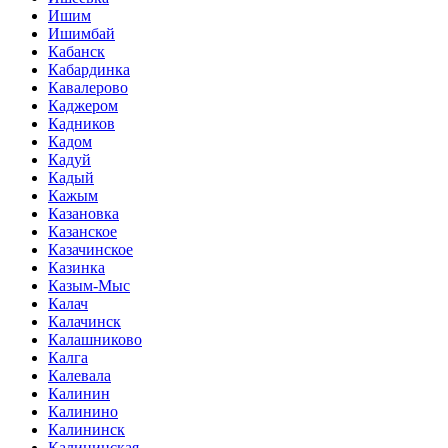
Ишим
Ишимбай
Кабанск
Кабардинка
Кавалерово
Каджером
Кадников
Кадом
Кадуй
Кадый
Кажым
Казановка
Казанское
Казачинское
Казинка
Казым-Мыс
Калач
Калачинск
Калашниково
Калга
Калевала
Калинин
Калинино
Калининск
Калининская