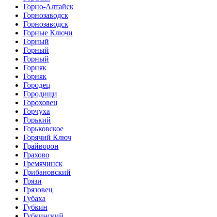
Горно-Алтайск
Горнозаводск
Горнозаводск
Горные Ключи
Горный
Горный
Горный
Горняк
Горняк
Городец
Городищи
Гороховец
Горчуха
Горький
Горьковское
Горячий Ключ
Грайворон
Грахово
Гремячинск
Грибановский
Грязи
Грязовец
Губаха
Губкин
Губкинский