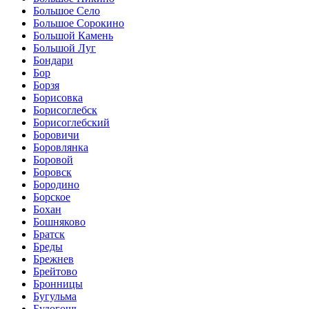
Большое Село
Большое Сорокино
Большой Камень
Большой Луг
Бондари
Бор
Борзя
Борисовка
Борисоглебск
Борисоглебский
Боровичи
Боровлянка
Боровой
Боровск
Бородино
Борское
Бохан
Бошняково
Братск
Бреды
Брежнев
Брейтово
Бронницы
Бугульма
Будогощь