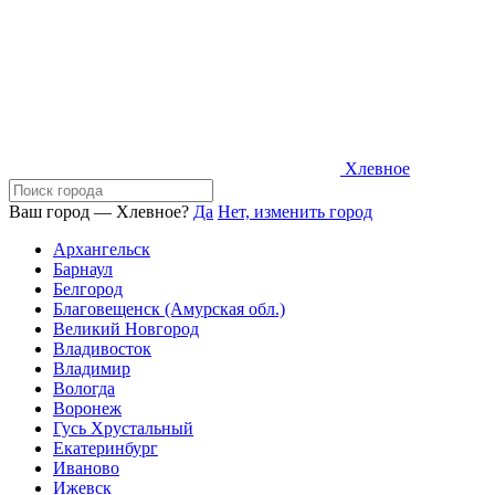
Хлевное
Ваш город — Хлевное?
Да
Нет, изменить город
Архангельск
Барнаул
Белгород
Благовещенск (Амурская обл.)
Великий Новгород
Владивосток
Владимир
Вологда
Воронеж
Гусь Хрустальный
Екатеринбург
Иваново
Ижевск