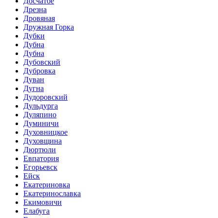
Досчатое
Дрезна
Дровяная
Дружная Горка
Дубки
Дубна
Дубна
Дубовский
Дубровка
Дуван
Дугна
Дудоровский
Дульдурга
Дуляпино
Думиничи
Духовницкое
Духовщина
Дюртюли
Евпатория
Егорьевск
Ейск
Екатериновка
Екатеринославка
Екимовичи
Елабуга