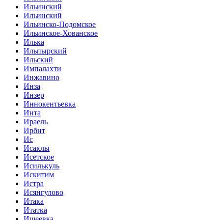
Ильинский
Ильинский
Ильинско-Подомское
Ильинское-Хованское
Илька
Ильпырский
Ильский
Импалахти
Инжавино
Инза
Инзер
Иннокентьевка
Инта
Ираель
Ирбит
Ис
Исаклы
Исетское
Исилькуль
Искитим
Истра
Исянгулово
Итака
Итатка
Ишеевка