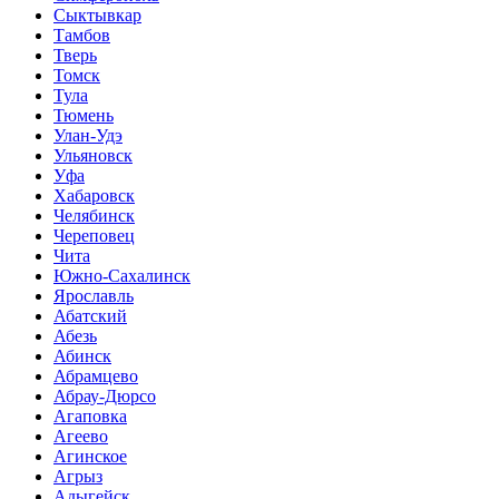
Сыктывкар
Тамбов
Тверь
Томск
Тула
Тюмень
Улан-Удэ
Ульяновск
Уфа
Хабаровск
Челябинск
Череповец
Чита
Южно-Сахалинск
Ярославль
Абатский
Абезь
Абинск
Абрамцево
Абрау-Дюрсо
Агаповка
Агеево
Агинское
Агрыз
Адыгейск