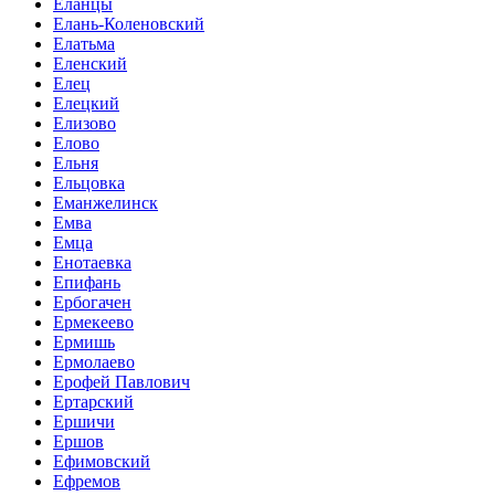
Еланцы
Елань-Коленовский
Елатьма
Еленский
Елец
Елецкий
Елизово
Елово
Ельня
Ельцовка
Еманжелинск
Емва
Емца
Енотаевка
Епифань
Ербогачен
Ермекеево
Ермишь
Ермолаево
Ерофей Павлович
Ертарский
Ершичи
Ершов
Ефимовский
Ефремов