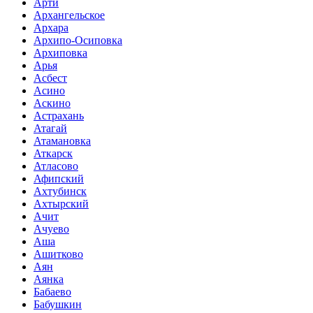
Арти
Архангельское
Архара
Архипо-Осиповка
Архиповка
Арья
Асбест
Асино
Аскино
Астрахань
Атагай
Атамановка
Аткарск
Атласово
Афипский
Ахтубинск
Ахтырский
Ачит
Ачуево
Аша
Ашитково
Аян
Аянка
Бабаево
Бабушкин