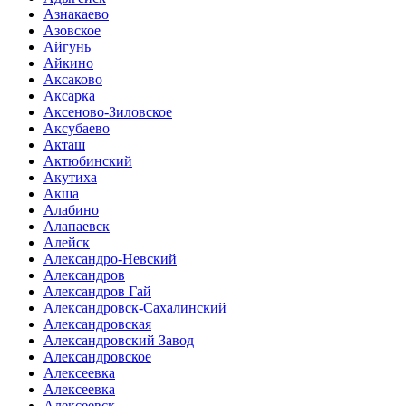
Азнакаево
Азовское
Айгунь
Айкино
Аксаково
Аксарка
Аксеново-Зиловское
Аксубаево
Акташ
Актюбинский
Акутиха
Акша
Алабино
Алапаевск
Алейск
Александро-Невский
Александров
Александров Гай
Александровск-Сахалинский
Александровская
Александровский Завод
Александровское
Алексеевка
Алексеевка
Алексеевск