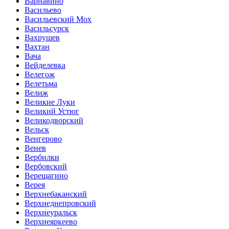
Варнавино
Васильево
Васильевский Мох
Васильсурск
Вахрушев
Вахтан
Вача
Вейделевка
Велегож
Велетьма
Велиж
Великие Луки
Великий Устюг
Великодворский
Вельск
Венгерово
Венев
Вербилки
Вербовский
Верещагино
Верея
Верхнебаканский
Верхнеднепровский
Верхнеуральск
Верхнеяркеево