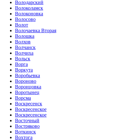
Володарский
Волоколамск
Волоконовка
Волосово
Волот
Волочаевка Вторая
Волошка
Волхов
Волчанск
Волчиха
Вольск
Ворга
Воркута
Воробьевка
Вороново
Воронцовка
Воротынец
Ворсма
Воскресенск
Воскресенское
Воскресенское
Восточный
Востряково
Воткинск
Вохтога