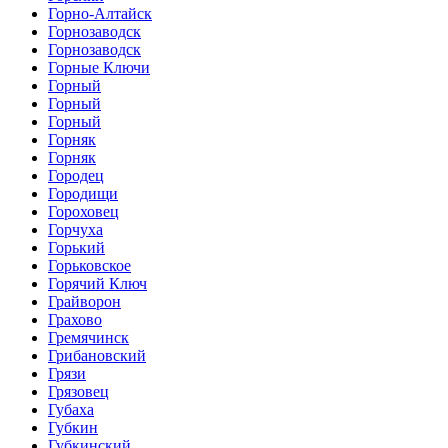
Горно-Алтайск
Горнозаводск
Горнозаводск
Горные Ключи
Горный
Горный
Горный
Горняк
Горняк
Городец
Городищи
Гороховец
Горчуха
Горький
Горьковское
Горячий Ключ
Грайворон
Грахово
Гремячинск
Грибановский
Грязи
Грязовец
Губаха
Губкин
Губкинский