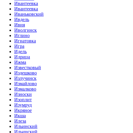
Ивантеевка
Ивантеевка
Иваньковский
Ивдель
Ивня
Иволгинск
Иглино
Игнатовка
Игра
Идель
Идрица
Ижма
Известковый
Издешково
Излучинск
Измайлово
Измалково
Износки
Изоплит
Изумруд
Икряное
Икша
Илеза
Ильинский
Ильинский