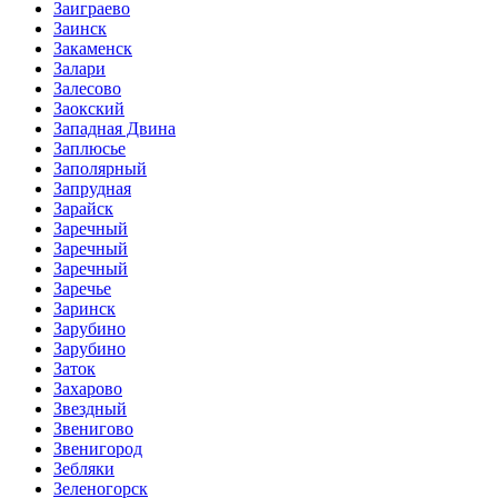
Заиграево
Заинск
Закаменск
Залари
Залесово
Заокский
Западная Двина
Заплюсье
Заполярный
Запрудная
Зарайск
Заречный
Заречный
Заречный
Заречье
Заринск
Зарубино
Зарубино
Заток
Захарово
Звездный
Звенигово
Звенигород
Зебляки
Зеленогорск