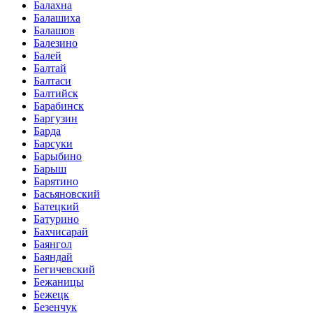
Балахна
Балашиха
Балашов
Балезино
Балей
Балтай
Балтаси
Балтийск
Барабинск
Баргузин
Барда
Барсуки
Барыбино
Барыш
Барятино
Басьяновский
Батецкий
Батурино
Бахчисарай
Баянгол
Баяндай
Бегичевский
Бежаницы
Бежецк
Безенчук