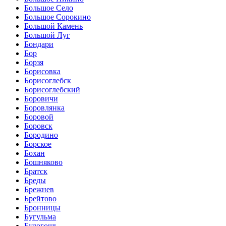
Большое Село
Большое Сорокино
Большой Камень
Большой Луг
Бондари
Бор
Борзя
Борисовка
Борисоглебск
Борисоглебский
Боровичи
Боровлянка
Боровой
Боровск
Бородино
Борское
Бохан
Бошняково
Братск
Бреды
Брежнев
Брейтово
Бронницы
Бугульма
Будогощь