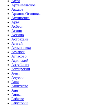
Арти
Архангельское
Архара
Архипо-Осиповка
Архиповка
Арья
Асбест
Асино
Аскино
Астрахань
Атагай
Атамановка
Аткарск
Атласово
Афипский
Ахтубинск
Ахтырский
Ачит
Ачуево
Аша
Ашитково
Аян
Аянка
Бабаево
Бабушкин