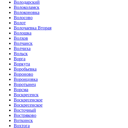
Володарский
Волоколамск
Волоконовка
Волосово
Волот
Волочаевка Вторая
Волошка
Волхов
Волчанск
Волчиха
Вольск
Ворга
Воркута
Воробьевка
Вороново
Воронцовка
Воротынец
Ворсма
Воскресенск
Воскресенское
Воскресенское
Восточный
Востряково
Воткинск
Вохтога