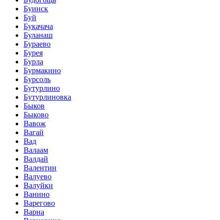
Буинск
Буй
Букачача
Буланаш
Бураево
Бурея
Бурла
Бурмакино
Бурсоль
Бутурлино
Бутурлиновка
Быков
Быково
Вавож
Вагай
Вад
Валаам
Валдай
Валентин
Валуево
Валуйки
Ванино
Варегово
Варна