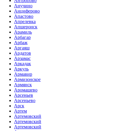
Антропово
Анучино
Анциферово
Апастово
Апрелевка
Апшеронск
Арамиль
Арбагар
Арбаж
Аргаяш
Ардатов
Арзамас
Аркадак
Аркуль
Армавир
Армизонское
Армянск
Аромашево
Арсеньев
Арсеньево
Арск
Артем
Артемовский
Артемовский
Артемовский