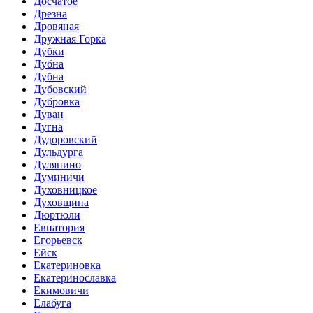
Досчатое
Дрезна
Дровяная
Дружная Горка
Дубки
Дубна
Дубна
Дубовский
Дубровка
Дуван
Дугна
Дудоровский
Дульдурга
Дуляпино
Думиничи
Духовницкое
Духовщина
Дюртюли
Евпатория
Егорьевск
Ейск
Екатериновка
Екатеринославка
Екимовичи
Елабуга