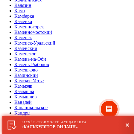
Калязин
Кама
Камбарка
Каменка
Каменногорск
Каменномостский
Каменск
Каменск-Уральский
Каменский
Каменское
Камень-на-Оби
Камень-Рыболов
Камешково
Каминский
Камское Устье
Камызяк
Камышла
Камышлов
Канадей
Кананикольское
Кандры
Каневская
РАСЧЁТ СТОИМОСТИ ФУНДАМЕНТА
Кантемировка
«КАЛЬКУЛЯТОР ОНЛАЙН»
Капустин Яр