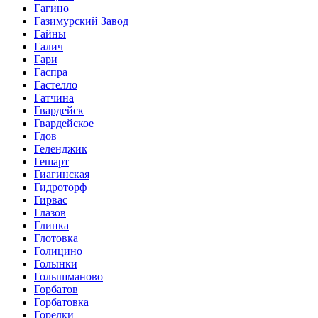
Гагино
Газимурский Завод
Гайны
Галич
Гари
Гаспра
Гастелло
Гатчина
Гвардейск
Гвардейское
Гдов
Геленджик
Гешарт
Гиагинская
Гидроторф
Гирвас
Глазов
Глинка
Глотовка
Голицино
Голынки
Голышманово
Горбатов
Горбатовка
Горелки