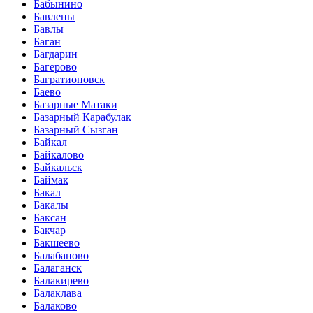
Бабынино
Бавлены
Бавлы
Баган
Багдарин
Багерово
Багратионовск
Баево
Базарные Матаки
Базарный Карабулак
Базарный Сызган
Байкал
Байкалово
Байкальск
Баймак
Бакал
Бакалы
Баксан
Бакчар
Бакшеево
Балабаново
Балаганск
Балакирево
Балаклава
Балаково