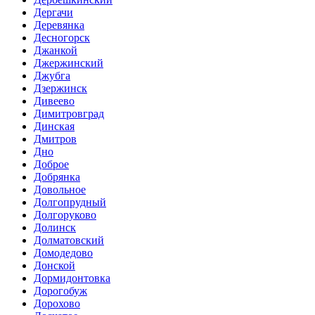
Дергачи
Деревянка
Десногорск
Джанкой
Джержинский
Джубга
Дзержинск
Дивеево
Димитровград
Динская
Дмитров
Дно
Доброе
Добрянка
Довольное
Долгопрудный
Долгоруково
Долинск
Долматовский
Домодедово
Донской
Дормидонтовка
Дорогобуж
Дорохово