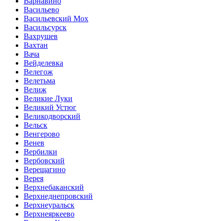
Варнавино
Васильево
Васильевский Мох
Васильсурск
Вахрушев
Вахтан
Вача
Вейделевка
Велегож
Велетьма
Велиж
Великие Луки
Великий Устюг
Великодворский
Вельск
Венгерово
Венев
Вербилки
Вербовский
Верещагино
Верея
Верхнебаканский
Верхнеднепровский
Верхнеуральск
Верхнеяркеево