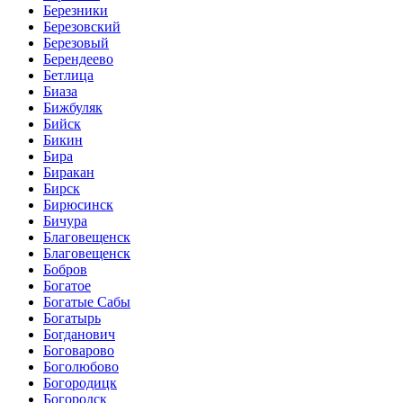
Березники
Березовский
Березовый
Берендеево
Бетлица
Биаза
Бижбуляк
Бийск
Бикин
Бира
Биракан
Бирск
Бирюсинск
Бичура
Благовещенск
Благовещенск
Бобров
Богатое
Богатые Сабы
Богатырь
Богданович
Боговарово
Боголюбово
Богородицк
Богородск