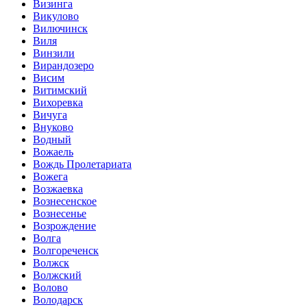
Визинга
Викулово
Вилючинск
Виля
Винзили
Вирандозеро
Висим
Витимский
Вихоревка
Вичуга
Внуково
Водный
Вожаель
Вождь Пролетариата
Вожега
Возжаевка
Вознесенское
Вознесенье
Возрождение
Волга
Волгореченск
Волжск
Волжский
Волово
Володарск