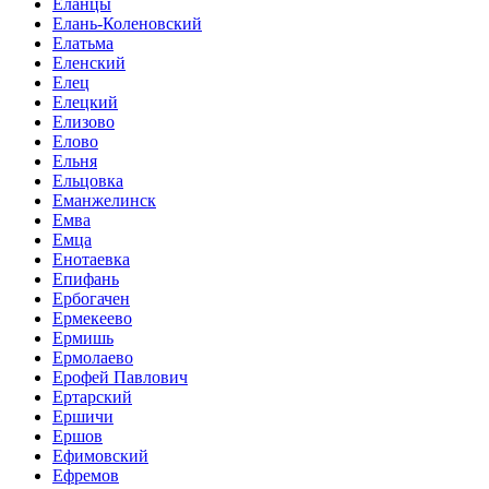
Еланцы
Елань-Коленовский
Елатьма
Еленский
Елец
Елецкий
Елизово
Елово
Ельня
Ельцовка
Еманжелинск
Емва
Емца
Енотаевка
Епифань
Ербогачен
Ермекеево
Ермишь
Ермолаево
Ерофей Павлович
Ертарский
Ершичи
Ершов
Ефимовский
Ефремов