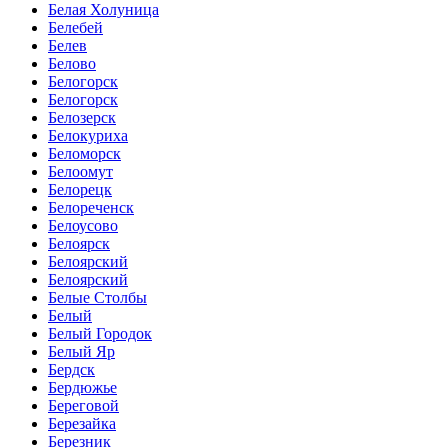
Белая Холуница
Белебей
Белев
Белово
Белогорск
Белогорск
Белозерск
Белокуриха
Беломорск
Белоомут
Белорецк
Белореченск
Белоусово
Белоярск
Белоярский
Белоярский
Белые Столбы
Белый
Белый Городок
Белый Яр
Бердск
Бердюжье
Береговой
Березайка
Березник