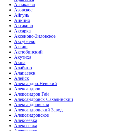
Азнакаево
Азовское
Айгунь
Айкино
Аксаково
Аксарка
Аксеново-Зиловское
Аксубаево
Акташ
Актюбинский
Акутиха
Акша
Алабино
Алапаевск
Алейск
Александро-Невский
Александров
Александров Гай
Александровск-Сахалинский
Александровская
Александровский Завод
Александровское
Алексеевка
Алексеевка
Алексеевск