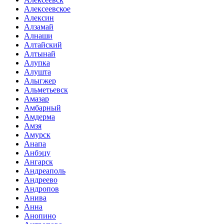
Алексеевское
Алексин
Алзамай
Алнаши
Алтайский
Алтынай
Алупка
Алушта
Алыгжер
Альметьевск
Амазар
Амбарный
Амдерма
Амзя
Амурск
Анапа
Анбэцу
Ангарск
Андреаполь
Андреево
Андропов
Анива
Анна
Анопино