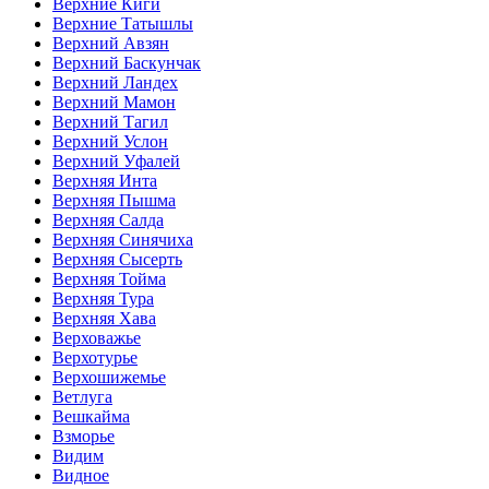
Верхние Киги
Верхние Татышлы
Верхний Авзян
Верхний Баскунчак
Верхний Ландех
Верхний Мамон
Верхний Тагил
Верхний Услон
Верхний Уфалей
Верхняя Инта
Верхняя Пышма
Верхняя Салда
Верхняя Синячиха
Верхняя Сысерть
Верхняя Тойма
Верхняя Тура
Верхняя Хава
Верховажье
Верхотурье
Верхошижемье
Ветлуга
Вешкайма
Взморье
Видим
Видное