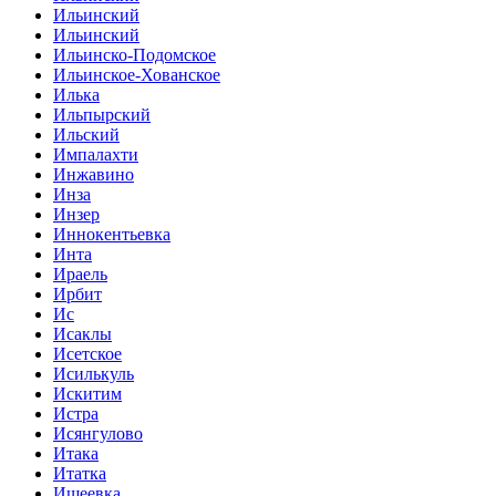
Ильинский
Ильинский
Ильинско-Подомское
Ильинское-Хованское
Илька
Ильпырский
Ильский
Импалахти
Инжавино
Инза
Инзер
Иннокентьевка
Инта
Ираель
Ирбит
Ис
Исаклы
Исетское
Исилькуль
Искитим
Истра
Исянгулово
Итака
Итатка
Ишеевка