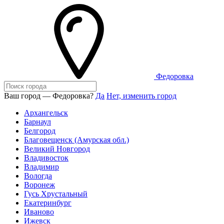
Федоровка
Ваш город — Федоровка?
Да
Нет, изменить город
Архангельск
Барнаул
Белгород
Благовещенск (Амурская обл.)
Великий Новгород
Владивосток
Владимир
Вологда
Воронеж
Гусь Хрустальный
Екатеринбург
Иваново
Ижевск