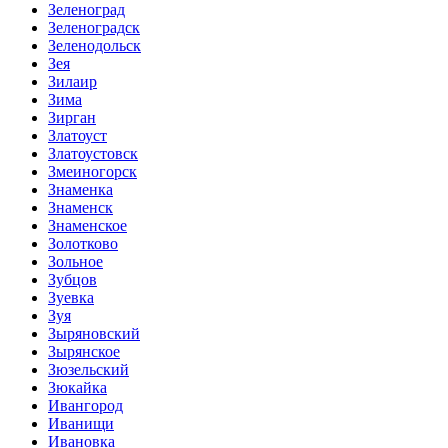
Зеленоград
Зеленоградск
Зеленодольск
Зея
Зилаир
Зима
Зирган
Златоуст
Златоустовск
Змеиногорск
Знаменка
Знаменск
Знаменское
Золотково
Зольное
Зубцов
Зуевка
Зуя
Зыряновский
Зырянское
Зюзельский
Зюкайка
Ивангород
Иванищи
Ивановка