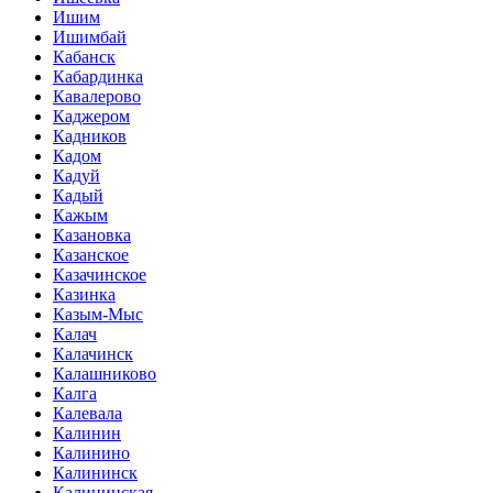
Ишим
Ишимбай
Кабанск
Кабардинка
Кавалерово
Каджером
Кадников
Кадом
Кадуй
Кадый
Кажым
Казановка
Казанское
Казачинское
Казинка
Казым-Мыс
Калач
Калачинск
Калашниково
Калга
Калевала
Калинин
Калинино
Калининск
Калининская