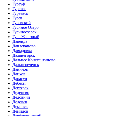
Гурзуф
Гурское
Гурьевск
Гусев
Гусевский
Гусиное Озеро
Гусиноозерск
Гусь Железный
Давенда
Давлеканово
Давыдовка
Дальнегорск
Дальнее Константиново
Дальнереченск
Данилов
Данхов
Дарасун
Дебесы
Дегтярск
Деденево
Дедовичи
Дедовск
Деманск
Демидов
Дербешкинский