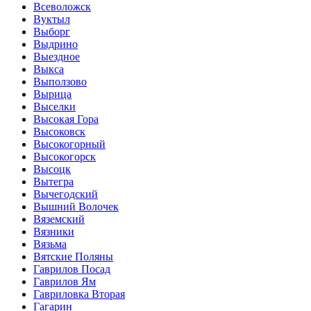
Всеволожск
Вуктыл
Выборг
Выдрино
Выездное
Выкса
Выползово
Вырица
Выселки
Высокая Гора
Высоковск
Высокогорный
Высокогорск
Высоцк
Вытегра
Вычегодский
Вышний Волочек
Вяземский
Вязники
Вязьма
Вятские Поляны
Гаврилов Посад
Гаврилов Ям
Гавриловка Вторая
Гагарин