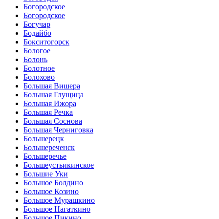
Богородское
Богородское
Богучар
Бодайбо
Бокситогорск
Бологое
Болонь
Болотное
Болохово
Большая Вишера
Большая Глущица
Большая Ижора
Большая Речка
Большая Соснова
Большая Черниговка
Большерецк
Большереченск
Большеречье
Большеустьикинское
Большие Уки
Большое Болдино
Большое Козино
Большое Мурашкино
Большое Нагаткино
Большое Пикино