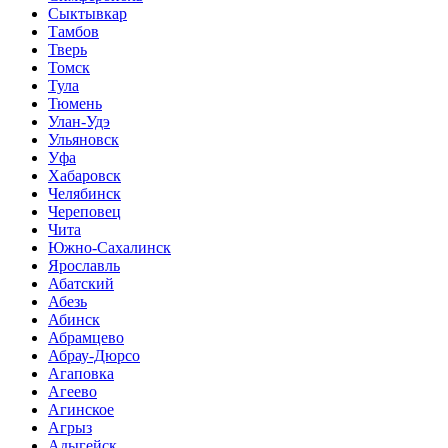
Сыктывкар
Тамбов
Тверь
Томск
Тула
Тюмень
Улан-Удэ
Ульяновск
Уфа
Хабаровск
Челябинск
Череповец
Чита
Южно-Сахалинск
Ярославль
Абатский
Абезь
Абинск
Абрамцево
Абрау-Дюрсо
Агаповка
Агеево
Агинское
Агрыз
Адыгейск