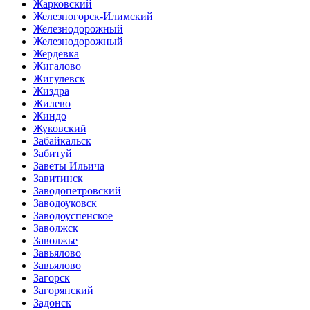
Жарковский
Железногорск-Илимский
Железнодорожный
Железнодорожный
Жердевка
Жигалово
Жигулевск
Жиздра
Жилево
Жиндо
Жуковский
Забайкальск
Забитуй
Заветы Ильича
Завитинск
Заводопетровский
Заводоуковск
Заводоуспенское
Заволжск
Заволжье
Завьялово
Завьялово
Загорск
Загорянский
Задонск