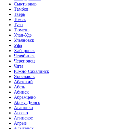
Сыктывкар
Тамбов
Тверь
Томск
Тула
Тюмень
Улан-Удэ
Ульяновск
Уфа
Хабаровск
Челябинск
Череповец
Чита
Южно-Сахалинск
Ярославль
Абатский
Абезь
Абинск
Абрамцево
Абрау-Дюрсо
Агаповка
Агеево
Агинское
Агрыз
Адыгейск