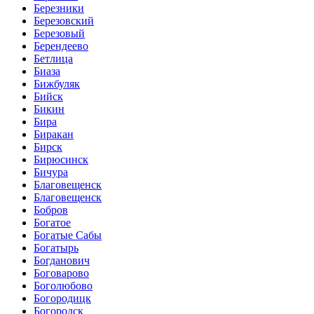
Березники
Березовский
Березовый
Берендеево
Бетлица
Биаза
Бижбуляк
Бийск
Бикин
Бира
Биракан
Бирск
Бирюсинск
Бичура
Благовещенск
Благовещенск
Бобров
Богатое
Богатые Сабы
Богатырь
Богданович
Боговарово
Боголюбово
Богородицк
Богородск