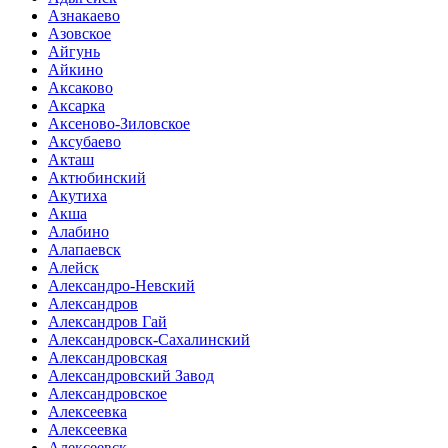
Азнакаево
Азовское
Айгунь
Айкино
Аксаково
Аксарка
Аксеново-Зиловское
Аксубаево
Акташ
Актюбинский
Акутиха
Акша
Алабино
Алапаевск
Алейск
Александро-Невский
Александров
Александров Гай
Александровск-Сахалинский
Александровская
Александровский Завод
Александровское
Алексеевка
Алексеевка
Алексеевск