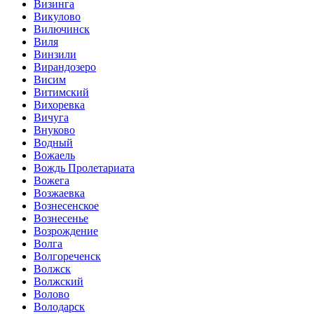
Визинга
Викулово
Вилючинск
Виля
Винзили
Вирандозеро
Висим
Витимский
Вихоревка
Вичуга
Внуково
Водный
Вожаель
Вождь Пролетариата
Вожега
Возжаевка
Вознесенское
Вознесенье
Возрождение
Волга
Волгореченск
Волжск
Волжский
Волово
Володарск