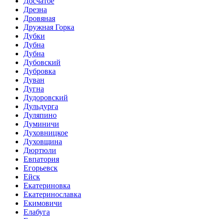
Досчатое
Дрезна
Дровяная
Дружная Горка
Дубки
Дубна
Дубна
Дубовский
Дубровка
Дуван
Дугна
Дудоровский
Дульдурга
Дуляпино
Думиничи
Духовницкое
Духовщина
Дюртюли
Евпатория
Егорьевск
Ейск
Екатериновка
Екатеринославка
Екимовичи
Елабуга