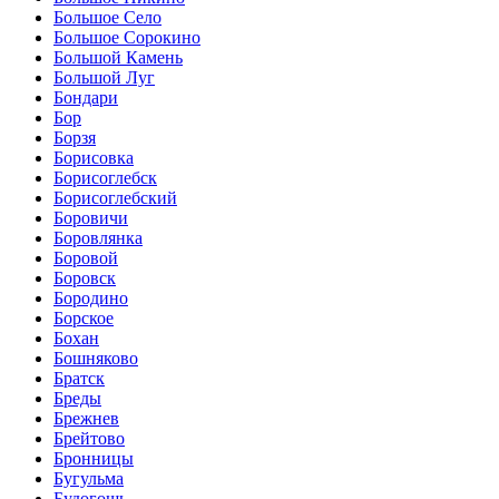
Большое Село
Большое Сорокино
Большой Камень
Большой Луг
Бондари
Бор
Борзя
Борисовка
Борисоглебск
Борисоглебский
Боровичи
Боровлянка
Боровой
Боровск
Бородино
Борское
Бохан
Бошняково
Братск
Бреды
Брежнев
Брейтово
Бронницы
Бугульма
Будогощь