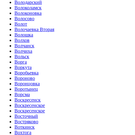
Володарский
Волоколамск
Волоконовка
Волосово
Волот
Волочаевка Вторая
Волошка
Волхов
Волчанск
Волчиха
Вольск
Ворга
Воркута
Воробьевка
Вороново
Воронцовка
Воротынец
Ворсма
Воскресенск
Воскресенское
Воскресенское
Восточный
Востряково
Воткинск
Вохтога