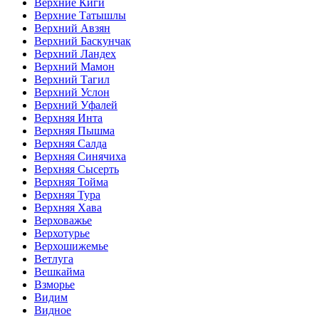
Верхние Киги
Верхние Татышлы
Верхний Авзян
Верхний Баскунчак
Верхний Ландех
Верхний Мамон
Верхний Тагил
Верхний Услон
Верхний Уфалей
Верхняя Инта
Верхняя Пышма
Верхняя Салда
Верхняя Синячиха
Верхняя Сысерть
Верхняя Тойма
Верхняя Тура
Верхняя Хава
Верховажье
Верхотурье
Верхошижемье
Ветлуга
Вешкайма
Взморье
Видим
Видное