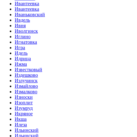
Ивантеевка
Ивантеевка
Иваньковский
Ивдель
Ивня
Иволгинск
Иглино
Игнатовка
Игра
Идель
Идрица
Ижма
Известковый
Издешково
Излучинск
Измайлово
Измалково
Износки
Изоплит
Изумруд
Икряное
Икша
Илеза
Ильинский
Ильинский