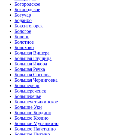
Богородское
Богородское
Богучар
Бодайбо
Бокситогорск
Бологое
Болонь
Болотное
Болохово
Большая Вишера
Большая Глущица
Большая Ижора
Большая Речка
Большая Соснова
Большая Черниговка
Большерецк
Большереченск
Большеречье
Большеустьикинское
Большие Уки
Большое Болдино
Большое Козино
Большое Мурашкино
Большое Нагаткино
Большое Пикино