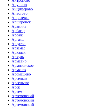
Антропово
Анучино
Анциферово
Апастово
Апрелевка
Апшеронск
Арамиль
Арбагар
Арбаж
Аргаяш
Ардатов
Арзамас
Аркадак
Аркуль
Армавир
Армизонское
Армянск
Аромашево
Арсеньев
Арсеньево
Арск
Артем
Артемовский
Артемовский
Артемовский