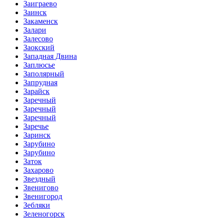
Заиграево
Заинск
Закаменск
Залари
Залесово
Заокский
Западная Двина
Заплюсье
Заполярный
Запрудная
Зарайск
Заречный
Заречный
Заречный
Заречье
Заринск
Зарубино
Зарубино
Заток
Захарово
Звездный
Звенигово
Звенигород
Зебляки
Зеленогорск