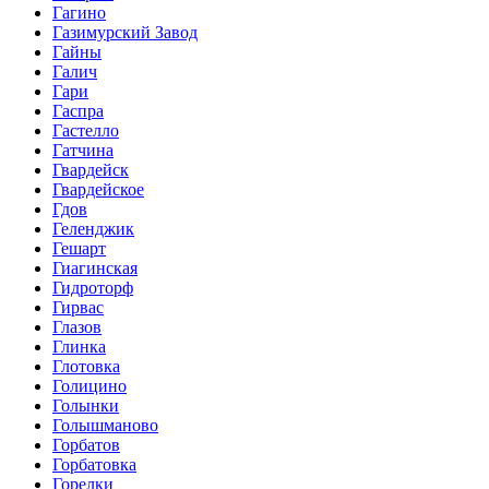
Гагино
Газимурский Завод
Гайны
Галич
Гари
Гаспра
Гастелло
Гатчина
Гвардейск
Гвардейское
Гдов
Геленджик
Гешарт
Гиагинская
Гидроторф
Гирвас
Глазов
Глинка
Глотовка
Голицино
Голынки
Голышманово
Горбатов
Горбатовка
Горелки