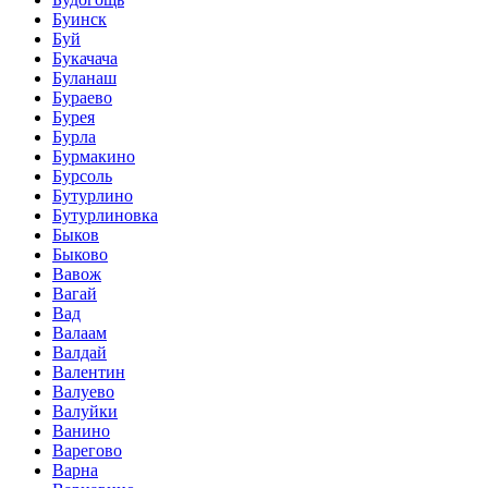
Буинск
Буй
Букачача
Буланаш
Бураево
Бурея
Бурла
Бурмакино
Бурсоль
Бутурлино
Бутурлиновка
Быков
Быково
Вавож
Вагай
Вад
Валаам
Валдай
Валентин
Валуево
Валуйки
Ванино
Варегово
Варна