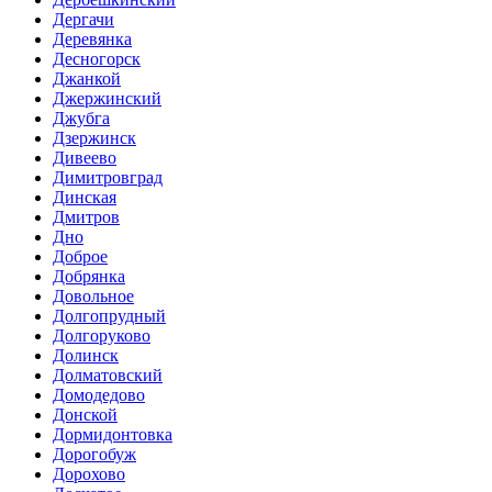
Дергачи
Деревянка
Десногорск
Джанкой
Джержинский
Джубга
Дзержинск
Дивеево
Димитровград
Динская
Дмитров
Дно
Доброе
Добрянка
Довольное
Долгопрудный
Долгоруково
Долинск
Долматовский
Домодедово
Донской
Дормидонтовка
Дорогобуж
Дорохово