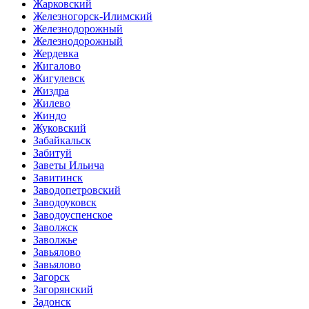
Жарковский
Железногорск-Илимский
Железнодорожный
Железнодорожный
Жердевка
Жигалово
Жигулевск
Жиздра
Жилево
Жиндо
Жуковский
Забайкальск
Забитуй
Заветы Ильича
Завитинск
Заводопетровский
Заводоуковск
Заводоуспенское
Заволжск
Заволжье
Завьялово
Завьялово
Загорск
Загорянский
Задонск