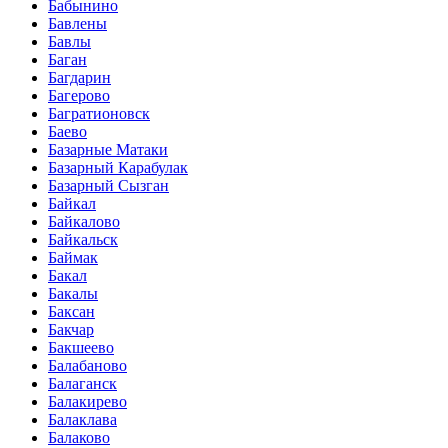
Бабынино
Бавлены
Бавлы
Баган
Багдарин
Багерово
Багратионовск
Баево
Базарные Матаки
Базарный Карабулак
Базарный Сызган
Байкал
Байкалово
Байкальск
Баймак
Бакал
Бакалы
Баксан
Бакчар
Бакшеево
Балабаново
Балаганск
Балакирево
Балаклава
Балаково