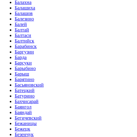
Балахна
Балашиха
Балашов
Балезино
Балей
Балтай
Балтаси
Балтийск
Барабинск
Баргузин
Барда
Барсуки
Барыбино
Барыш
Барятино
Басьяновский
Батецкий
Батурино
Бахчисарай
Баянгол
Баяндай
Бегичевский
Бежаницы
Бежецк
Безенчук