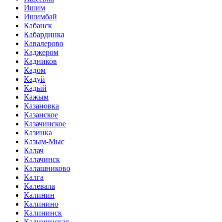
Ишим
Ишимбай
Кабанск
Кабардинка
Кавалерово
Каджером
Кадников
Кадом
Кадуй
Кадый
Кажым
Казановка
Казанское
Казачинское
Казинка
Казым-Мыс
Калач
Калачинск
Калашниково
Калга
Калевала
Калинин
Калинино
Калининск
Калининская