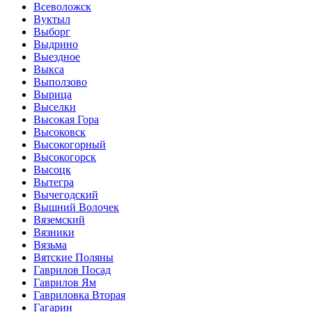
Всеволожск
Вуктыл
Выборг
Выдрино
Выездное
Выкса
Выползово
Вырица
Выселки
Высокая Гора
Высоковск
Высокогорный
Высокогорск
Высоцк
Вытегра
Вычегодский
Вышний Волочек
Вяземский
Вязники
Вязьма
Вятские Поляны
Гаврилов Посад
Гаврилов Ям
Гавриловка Вторая
Гагарин