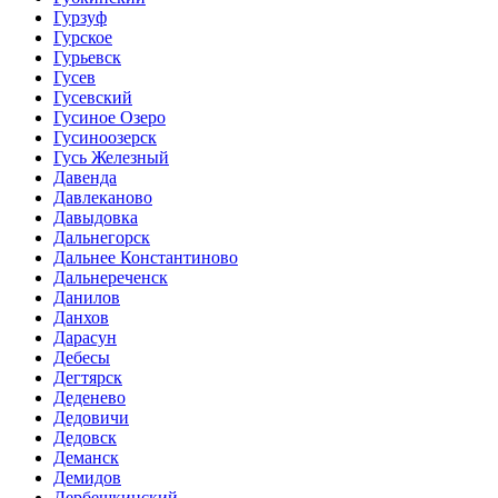
Гурзуф
Гурское
Гурьевск
Гусев
Гусевский
Гусиное Озеро
Гусиноозерск
Гусь Железный
Давенда
Давлеканово
Давыдовка
Дальнегорск
Дальнее Константиново
Дальнереченск
Данилов
Данхов
Дарасун
Дебесы
Дегтярск
Деденево
Дедовичи
Дедовск
Деманск
Демидов
Дербешкинский