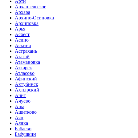
Арти
Архангельское
Архара
Архипо-Осиповка
Архиповка
Арья
Асбест
Асино
Аскино
Астрахань
Атагай
Атамановка
Аткарск
Атласово
Афипский
Ахтубинск
Ахтырский
Ачит
Ачуево
Аша
Ашитково
Аян
Аянка
Бабаево
Бабушкин