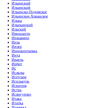
Ильинский
Ильинский
Ильинско-Подомское
Ильинское-Хованское
Илька
Ильпырский
Ильский
Импалахти
Инжавино
Инза
Инзер
Иннокентьевка
Инта
Ираель
Ирбит
Ис
Исаклы
Исетское
Исилькуль
Искитим
Истра
Исянгулово
Итака
Итатка
Ишеевка