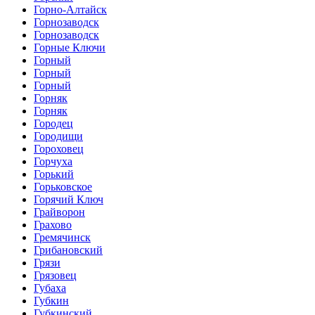
Горно-Алтайск
Горнозаводск
Горнозаводск
Горные Ключи
Горный
Горный
Горный
Горняк
Горняк
Городец
Городищи
Гороховец
Горчуха
Горький
Горьковское
Горячий Ключ
Грайворон
Грахово
Гремячинск
Грибановский
Грязи
Грязовец
Губаха
Губкин
Губкинский