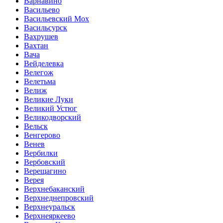
Варнавино
Васильево
Васильевский Мох
Васильсурск
Вахрушев
Вахтан
Вача
Вейделевка
Велегож
Велетьма
Велиж
Великие Луки
Великий Устюг
Великодворский
Вельск
Венгерово
Венев
Вербилки
Вербовский
Верещагино
Верея
Верхнебаканский
Верхнеднепровский
Верхнеуральск
Верхнеяркеево