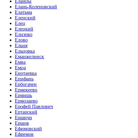
Еланцы
Елань-Коленовский
Елатьма
Еленский
Елец
Елецкий
Елизово
Елово
Ельня
Ельцовка
Еманжелинск
Емва
Емца
Енотаевка
Епифань
Ербогачен
Ермекеево
Ермишь
Ермолаево
Ерофей Павлович
Ертарский
Ершичи
Ершов
Ефимовский
Ефремов