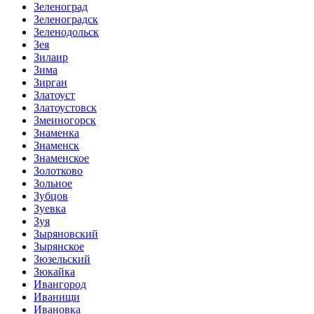
Зеленоград
Зеленоградск
Зеленодольск
Зея
Зилаир
Зима
Зирган
Златоуст
Златоустовск
Змеиногорск
Знаменка
Знаменск
Знаменское
Золотково
Зольное
Зубцов
Зуевка
Зуя
Зыряновский
Зырянское
Зюзельский
Зюкайка
Ивангород
Иванищи
Ивановка