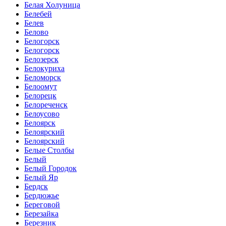
Белая Холуница
Белебей
Белев
Белово
Белогорск
Белогорск
Белозерск
Белокуриха
Беломорск
Белоомут
Белорецк
Белореченск
Белоусово
Белоярск
Белоярский
Белоярский
Белые Столбы
Белый
Белый Городок
Белый Яр
Бердск
Бердюжье
Береговой
Березайка
Березник