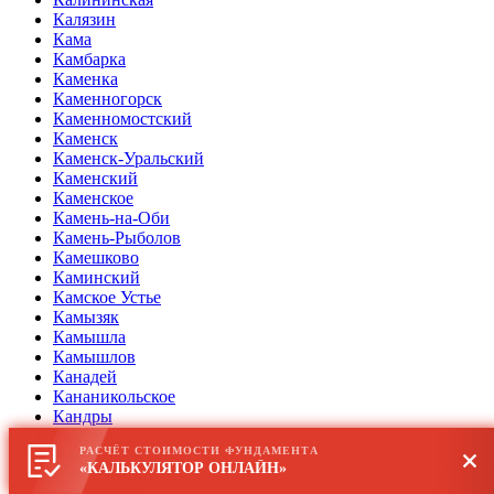
Калязин
Кама
Камбарка
Каменка
Каменногорск
Каменномостский
Каменск
Каменск-Уральский
Каменский
Каменское
Камень-на-Оби
Камень-Рыболов
Камешково
Каминский
Камское Устье
Камызяк
Камышла
Камышлов
Канадей
Кананикольское
Кандры
Каневская
РАСЧЁТ СТОИМОСТИ ФУНДАМЕНТА
Кантемировка
«КАЛЬКУЛЯТОР ОНЛАЙН»
Капустин Яр