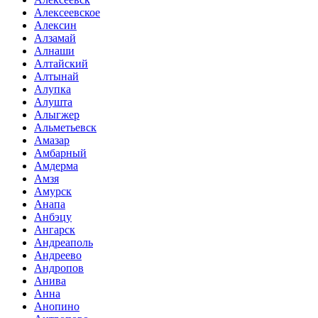
Алексеевское
Алексин
Алзамай
Алнаши
Алтайский
Алтынай
Алупка
Алушта
Алыгжер
Альметьевск
Амазар
Амбарный
Амдерма
Амзя
Амурск
Анапа
Анбэцу
Ангарск
Андреаполь
Андреево
Андропов
Анива
Анна
Анопино