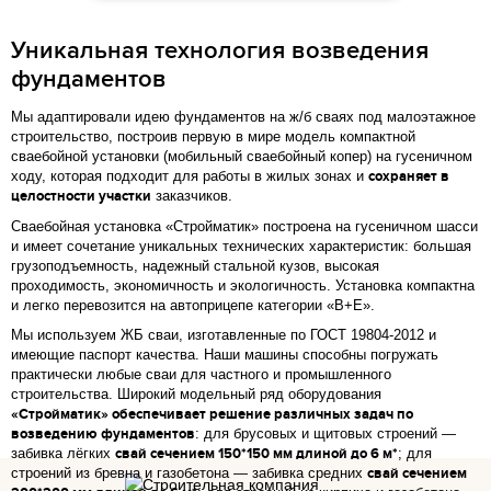
Уникальная технология возведения
фундаментов
Мы адаптировали идею фундаментов на ж/б сваях под малоэтажное
строительство, построив первую в мире модель компактной
сваебойной установки (мобильный сваебойный копер) на гусеничном
ходу, которая подходит для работы в жилых зонах и
сохраняет в
целостности участки
заказчиков.
Сваебойная установка «Стройматик» построена на гусеничном шасси
и имеет сочетание уникальных технических характеристик: большая
грузоподъемность, надежный стальной кузов, высокая
проходимость, экономичность и экологичность. Установка компактна
и легко перевозится на автоприцепе категории «В+Е».
Мы используем ЖБ сваи, изготавленные по ГОСТ 19804-2012 и
имеющие паспорт качества. Наши машины способны погружать
практически любые сваи для частного и промышленного
строительства. Широкий модельный ряд оборудования
«Стройматик» обеспечивает решение различных задач по
возведению фундаментов
: для брусовых и щитовых строений —
забивка лёгких
свай сечением 150*150 мм длиной до 6 м*
; для
строений из бревна и газобетона — забивка средних
свай сечением