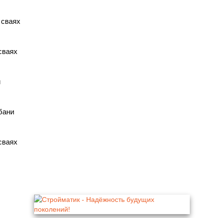
 сваях
сваях
й
бани
сваях