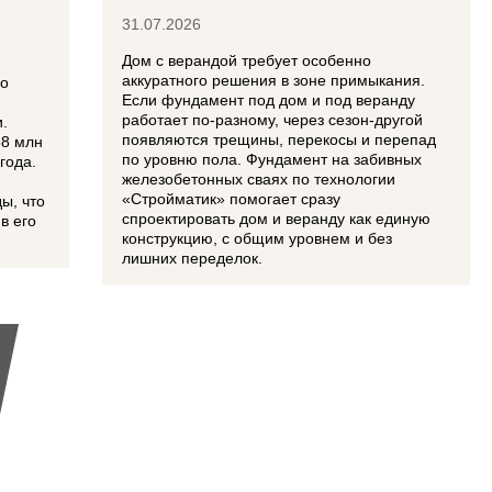
31.07.2026
Дом с верандой требует особенно
аккуратного решения в зоне примыкания.
во
Если фундамент под дом и под веранду
работает по-разному, через сезон-другой
.
появляются трещины, перекосы и перепад
58 млн
по уровню пола. Фундамент на забивных
года.
железобетонных сваях по технологии
«Стройматик» помогает сразу
ы, что
спроектировать дом и веранду как единую
в его
конструкцию, с общим уровнем и без
лишних переделок.