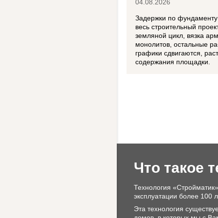
04.08.2026
Задержки по фундаменту 
весь строительный проект
земляной цикл, вязка ар
монолитов, остальные ра
графики сдвигаются, рас
содержания площадки.
Что такое 
Технология «Стройматик»
эксплуатации более 100 л
Эта технология существуе
домов, в которых мы с Ва