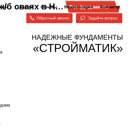
+
+
Фундамент для дома и бани на забивных ж/б сваях в Новодугино
ены
Гарантия
Отзывы
Видеогалерея
Контакты
Все фундаменты
Обратный звонок
Задайте вопрос
НАДЕЖНЫЕ ФУНДАМЕНТЫ
«СТРОЙМАТИК»
а
 дома
а