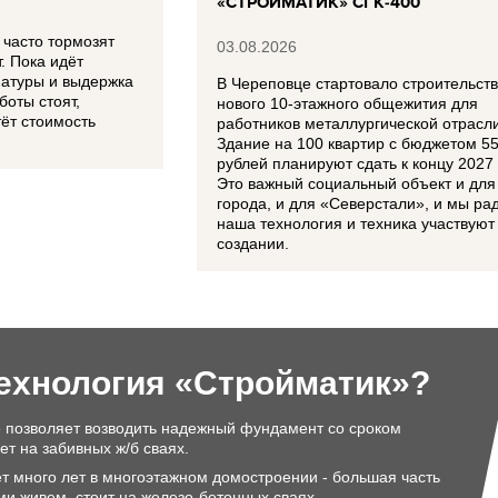
«СТРОЙМАТИК» СГК‑400
часто тормозят
03.08.2026
. Пока идёт
матуры и выдержка
В Череповце стартовало строительст
боты стоят,
нового 10‑этажного общежития для
тёт стоимость
работников металлургической отрасли
Здание на 100 квартир с бюджетом 5
рублей планируют сдать к концу 2027 
Это важный социальный объект и для
города, и для «Северстали», и мы рад
наша технология и техника участвуют 
создании.
технология «Стройматик»?
 позволяет возводить надежный фундамент со сроком
ет на забивных ж/б сваях.
т много лет в многоэтажном домостроении - большая часть
ми живем, стоит на железо-бетонных сваях.