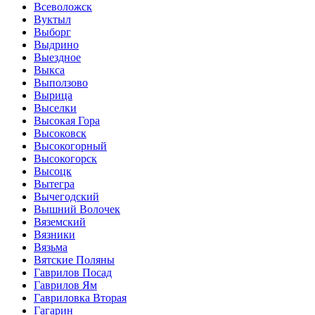
Всеволожск
Вуктыл
Выборг
Выдрино
Выездное
Выкса
Выползово
Вырица
Выселки
Высокая Гора
Высоковск
Высокогорный
Высокогорск
Высоцк
Вытегра
Вычегодский
Вышний Волочек
Вяземский
Вязники
Вязьма
Вятские Поляны
Гаврилов Посад
Гаврилов Ям
Гавриловка Вторая
Гагарин