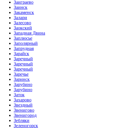
Заиграево
Заинск
Закаменск
Залари
Залесово
Заокский
Западная Двина
Заплюсье
Заполярный
Запрудная
Зарайск
Заречный
Заречный
Заречный
Заречье
Заринск
Зарубино
Зарубино
Заток
Захарово
Звездный
Звенигово
Звенигород
Зебляки
Зеленогорск