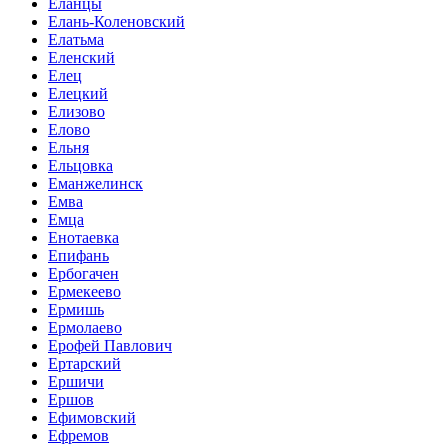
Еланцы
Елань-Коленовский
Елатьма
Еленский
Елец
Елецкий
Елизово
Елово
Ельня
Ельцовка
Еманжелинск
Емва
Емца
Енотаевка
Епифань
Ербогачен
Ермекеево
Ермишь
Ермолаево
Ерофей Павлович
Ертарский
Ершичи
Ершов
Ефимовский
Ефремов