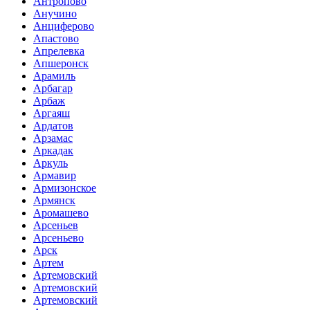
Антропово
Анучино
Анциферово
Апастово
Апрелевка
Апшеронск
Арамиль
Арбагар
Арбаж
Аргаяш
Ардатов
Арзамас
Аркадак
Аркуль
Армавир
Армизонское
Армянск
Аромашево
Арсеньев
Арсеньево
Арск
Артем
Артемовский
Артемовский
Артемовский