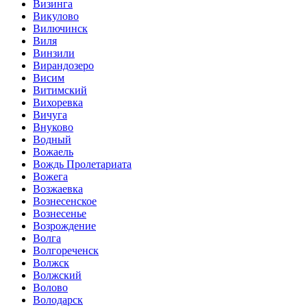
Визинга
Викулово
Вилючинск
Виля
Винзили
Вирандозеро
Висим
Витимский
Вихоревка
Вичуга
Внуково
Водный
Вожаель
Вождь Пролетариата
Вожега
Возжаевка
Вознесенское
Вознесенье
Возрождение
Волга
Волгореченск
Волжск
Волжский
Волово
Володарск