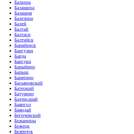
Балахна
Балашиха
Балашов
Балезино
Балей
Балтай
Балтаси
Балтийск
Барабинск
Баргузин
Барда
Барсуки
Барыбино
Барыш
Барятино
Басьяновский
Батецкий
Батурино
Бахчисарай
Баянгол
Баяндай
Бегичевский
Бежаницы
Бежецк
Безенчук