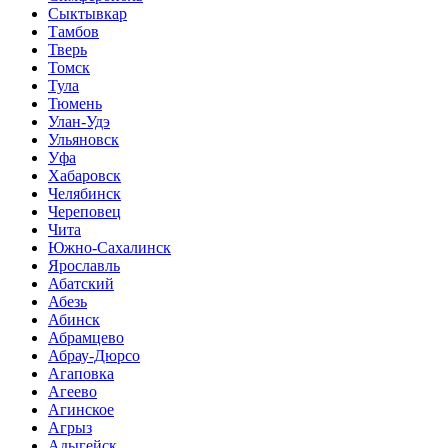
Сыктывкар
Тамбов
Тверь
Томск
Тула
Тюмень
Улан-Удэ
Ульяновск
Уфа
Хабаровск
Челябинск
Череповец
Чита
Южно-Сахалинск
Ярославль
Абатский
Абезь
Абинск
Абрамцево
Абрау-Дюрсо
Агаповка
Агеево
Агинское
Агрыз
Адыгейск