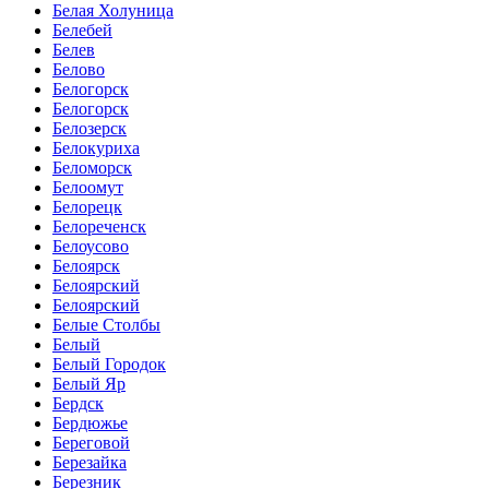
Белая Холуница
Белебей
Белев
Белово
Белогорск
Белогорск
Белозерск
Белокуриха
Беломорск
Белоомут
Белорецк
Белореченск
Белоусово
Белоярск
Белоярский
Белоярский
Белые Столбы
Белый
Белый Городок
Белый Яр
Бердск
Бердюжье
Береговой
Березайка
Березник