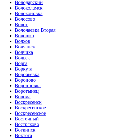
Володарский
Волоколамск
Волоконовка
Волосово
Волот
Волочаевка Вторая
Волошка
Волхов
Волчанск
Волчиха
Вольск
Ворга
Воркута
Воробьевка
Вороново
Воронцовка
Воротынец
Ворсма
Воскресенск
Воскресенское
Воскресенское
Восточный
Востряково
Воткинск
Вохтога