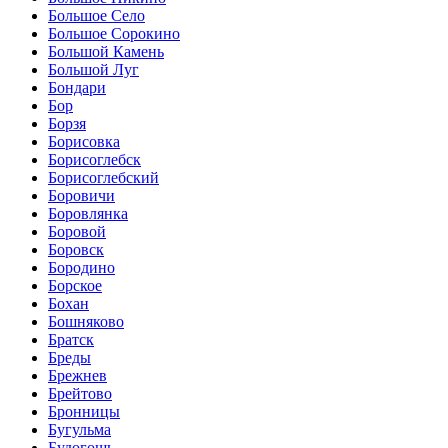
Большое Село
Большое Сорокино
Большой Камень
Большой Луг
Бондари
Бор
Борзя
Борисовка
Борисоглебск
Борисоглебский
Боровичи
Боровлянка
Боровой
Боровск
Бородино
Борское
Бохан
Бошняково
Братск
Бреды
Брежнев
Брейтово
Бронницы
Бугульма
Будогощь