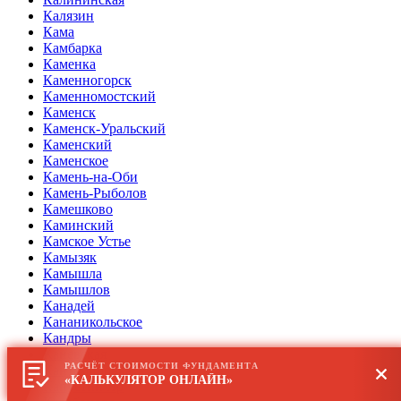
Калязин
Кама
Камбарка
Каменка
Каменногорск
Каменномостский
Каменск
Каменск-Уральский
Каменский
Каменское
Камень-на-Оби
Камень-Рыболов
Камешково
Каминский
Камское Устье
Камызяк
Камышла
Камышлов
Канадей
Кананикольское
Кандры
Каневская
РАСЧЁТ СТОИМОСТИ ФУНДАМЕНТА
Кантемировка
«КАЛЬКУЛЯТОР ОНЛАЙН»
Капустин Яр