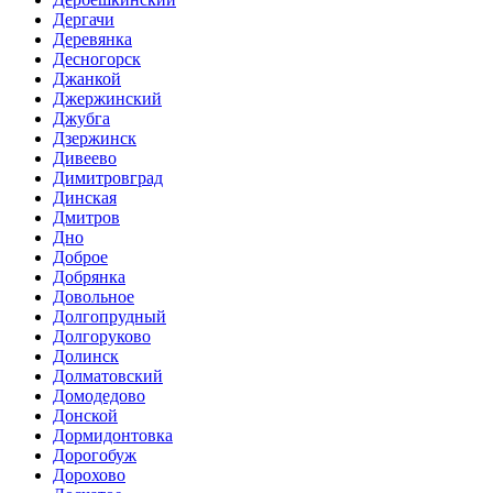
Дергачи
Деревянка
Десногорск
Джанкой
Джержинский
Джубга
Дзержинск
Дивеево
Димитровград
Динская
Дмитров
Дно
Доброе
Добрянка
Довольное
Долгопрудный
Долгоруково
Долинск
Долматовский
Домодедово
Донской
Дормидонтовка
Дорогобуж
Дорохово