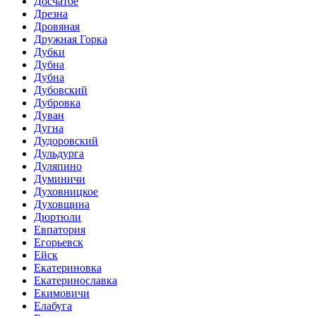
Досчатое
Дрезна
Дровяная
Дружная Горка
Дубки
Дубна
Дубна
Дубовский
Дубровка
Дуван
Дугна
Дудоровский
Дульдурга
Дуляпино
Думиничи
Духовницкое
Духовщина
Дюртюли
Евпатория
Егорьевск
Ейск
Екатериновка
Екатеринославка
Екимовичи
Елабуга