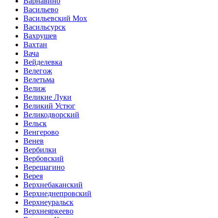
Варнавино
Васильево
Васильевский Мох
Васильсурск
Вахрушев
Вахтан
Вача
Вейделевка
Велегож
Велетьма
Велиж
Великие Луки
Великий Устюг
Великодворский
Вельск
Венгерово
Венев
Вербилки
Вербовский
Верещагино
Верея
Верхнебаканский
Верхнеднепровский
Верхнеуральск
Верхнеяркеево