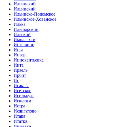
Ильинский
Ильинский
Ильинско-Подомское
Ильинское-Хованское
Илька
Ильпырский
Ильский
Импалахти
Инжавино
Инза
Инзер
Иннокентьевка
Инта
Ираель
Ирбит
Ис
Исаклы
Исетское
Исилькуль
Искитим
Истра
Исянгулово
Итака
Итатка
Ишеевка