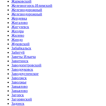
Жарковский
Железногорск-Илимский
Железнодорожный
Железнодорожный
Жердевка
Жигалово
Жигулевск
Жиздра
Жилево
Жиндо
Жуковский
Забайкальск
Забитуй
Заветы Ильича
Завитинск
Заводопетровский
Заводоуковск
Заводоуспенское
Заволжск
Заволжье
Завьялово
Завьялово
Загорск
Загорянский
Задонск