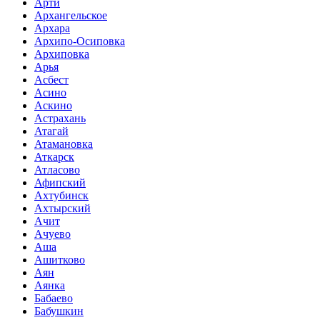
Арти
Архангельское
Архара
Архипо-Осиповка
Архиповка
Арья
Асбест
Асино
Аскино
Астрахань
Атагай
Атамановка
Аткарск
Атласово
Афипский
Ахтубинск
Ахтырский
Ачит
Ачуево
Аша
Ашитково
Аян
Аянка
Бабаево
Бабушкин