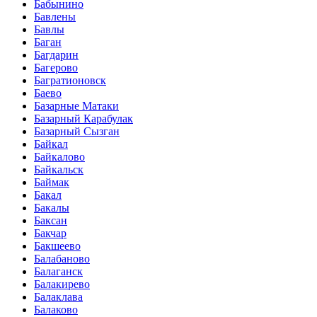
Бабынино
Бавлены
Бавлы
Баган
Багдарин
Багерово
Багратионовск
Баево
Базарные Матаки
Базарный Карабулак
Базарный Сызган
Байкал
Байкалово
Байкальск
Баймак
Бакал
Бакалы
Баксан
Бакчар
Бакшеево
Балабаново
Балаганск
Балакирево
Балаклава
Балаково