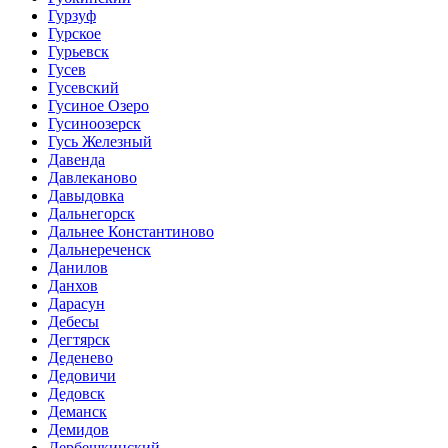
Гурзуф
Гурское
Гурьевск
Гусев
Гусевский
Гусиное Озеро
Гусиноозерск
Гусь Железный
Давенда
Давлеканово
Давыдовка
Дальнегорск
Дальнее Константиново
Дальнереченск
Данилов
Данхов
Дарасун
Дебесы
Дегтярск
Деденево
Дедовичи
Дедовск
Деманск
Демидов
Дербешкинский