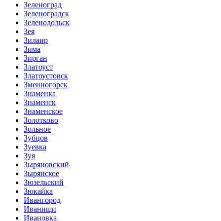
Зеленоград
Зеленоградск
Зеленодольск
Зея
Зилаир
Зима
Зирган
Златоуст
Златоустовск
Змеиногорск
Знаменка
Знаменск
Знаменское
Золотково
Зольное
Зубцов
Зуевка
Зуя
Зыряновский
Зырянское
Зюзельский
Зюкайка
Ивангород
Иванищи
Ивановка