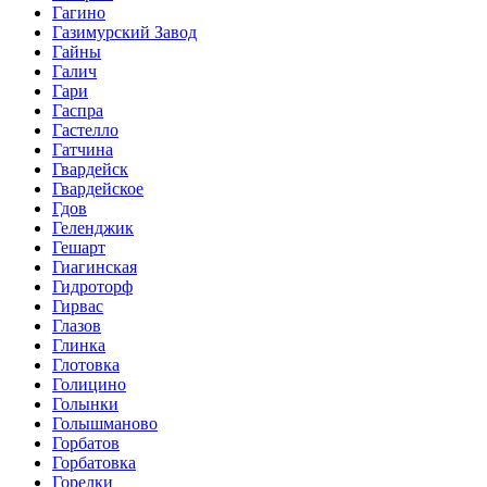
Гагино
Газимурский Завод
Гайны
Галич
Гари
Гаспра
Гастелло
Гатчина
Гвардейск
Гвардейское
Гдов
Геленджик
Гешарт
Гиагинская
Гидроторф
Гирвас
Глазов
Глинка
Глотовка
Голицино
Голынки
Голышманово
Горбатов
Горбатовка
Горелки