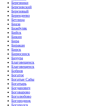
Березники
Березовский
Березовый
Берендеево
Бетлица
Биаза
Бижбуляк
Бийск
Бикин
Бира
Биракан
Бирск
Бирюсинск
Бичура
Благовещенск
Благовещенск
Бобров
Богатое
Богатые Сабы
Богатырь
Богданович
Боговарово
Боголюбово
Богородицк
Богородск