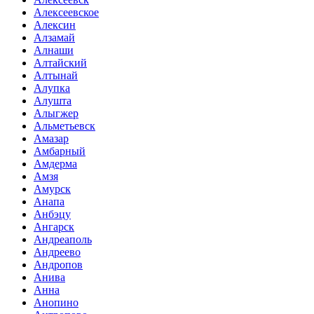
Алексеевское
Алексин
Алзамай
Алнаши
Алтайский
Алтынай
Алупка
Алушта
Алыгжер
Альметьевск
Амазар
Амбарный
Амдерма
Амзя
Амурск
Анапа
Анбэцу
Ангарск
Андреаполь
Андреево
Андропов
Анива
Анна
Анопино