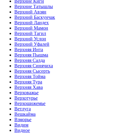
Верхние Киги
Верхние Татышлы
Верхний Авзян
Верхний Баскунчак
Верхний Ландех
Верхний Мамон
Верхний Тагил
Верхний Услон
Верхний Уфалей
Верхняя Инта
Верхняя Пышма
Верхняя Салда
Верхняя Синячиха
Верхняя Сысерть
Верхняя Тойма
Верхняя Тура
Верхняя Хава
Верховажье
Верхотурье
Верхошижемье
Ветлуга
Вешкайма
Взморье
Видим
Видное