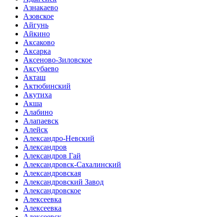
Азнакаево
Азовское
Айгунь
Айкино
Аксаково
Аксарка
Аксеново-Зиловское
Аксубаево
Акташ
Актюбинский
Акутиха
Акша
Алабино
Алапаевск
Алейск
Александро-Невский
Александров
Александров Гай
Александровск-Сахалинский
Александровская
Александровский Завод
Александровское
Алексеевка
Алексеевка
Алексеевск