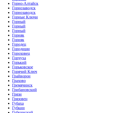
Горно-Алтайск
Горнозаводск
Горнозаводск
Горные Ключи
Горный
Горный
Горный
Горняк
Горняк
Городец
Городищи
Гороховец
Горчуха
Горький
Горьковское
Горячий Ключ
Грайворон
Грахово
Гремячинск
Грибановский
Грязи
Грязовец
Губаха
Губкин
Губкинский