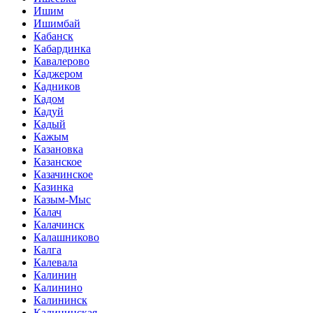
Ишим
Ишимбай
Кабанск
Кабардинка
Кавалерово
Каджером
Кадников
Кадом
Кадуй
Кадый
Кажым
Казановка
Казанское
Казачинское
Казинка
Казым-Мыс
Калач
Калачинск
Калашниково
Калга
Калевала
Калинин
Калинино
Калининск
Калининская