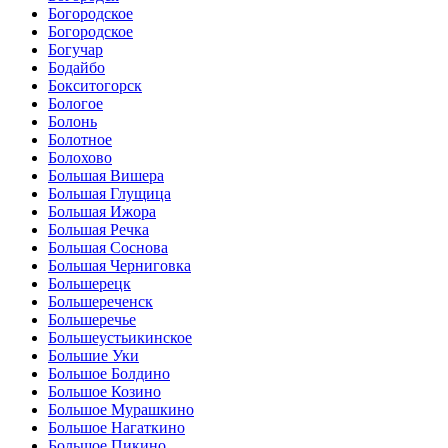
Богородское
Богородское
Богучар
Бодайбо
Бокситогорск
Бологое
Болонь
Болотное
Болохово
Большая Вишера
Большая Глущица
Большая Ижора
Большая Речка
Большая Соснова
Большая Черниговка
Большерецк
Большереченск
Большеречье
Большеустьикинское
Большие Уки
Большое Болдино
Большое Козино
Большое Мурашкино
Большое Нагаткино
Большое Пикино