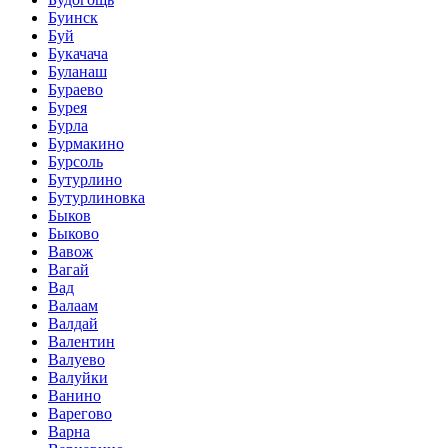
Буинск
Буй
Букачача
Буланаш
Бураево
Бурея
Бурла
Бурмакино
Бурсоль
Бутурлино
Бутурлиновка
Быков
Быково
Вавож
Вагай
Вад
Валаам
Валдай
Валентин
Валуево
Валуйки
Ванино
Варегово
Варна