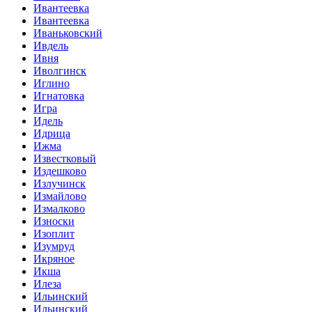
Ивантеевка
Ивантеевка
Иваньковский
Ивдель
Ивня
Иволгинск
Иглино
Игнатовка
Игра
Идель
Идрица
Ижма
Известковый
Издешково
Излучинск
Измайлово
Измалково
Износки
Изоплит
Изумруд
Икряное
Икша
Илеза
Ильинский
Ильинский