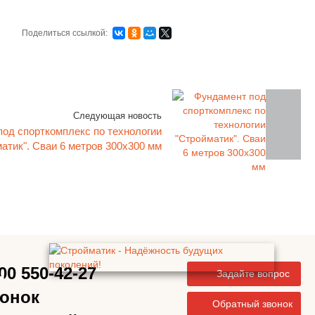
Поделиться ссылкой:
Следующая новость
од спорткомплекс по технологии
атик". Сваи 6 метров 300х300 мм
-
00 550-42-27
Задайте вопрос
вонок
Обратный звонок