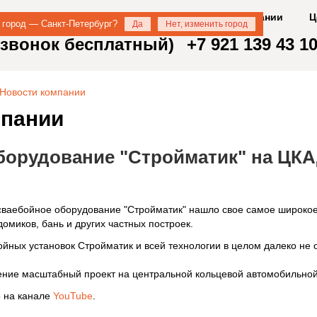
О компании
Ц
 город — Санкт-Петербург?
Да
Нет, изменить город
 (звонок бесплатный)
+7 921 139 43 1
Новости компании
мпании
борудование "Стройматик" на ЦК
 сваебойное оборудование "Стройматик" нашло свое самое широк
домиков, бань и других частных построек.
йных установок Стройматик и всей технологии в целом далеко не 
ние масштабный проект на центральной кольцевой автомобильной
 на канале
YouTube
.