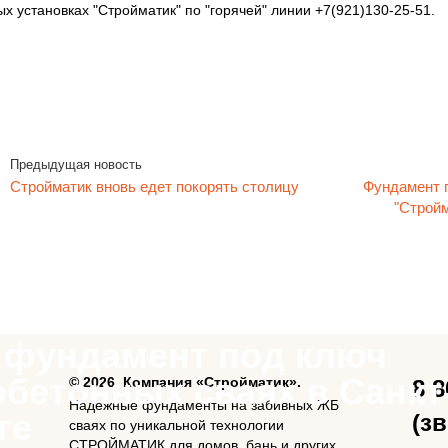
х установках "Стройматик" по "горячей" линии +7(921)130-25-51.
Предыдущая новость
Стройматик вновь едет покорять столицу
Фундамент п
"Стройм
 фундамент под ключ
обетонных сваях в Санкт
© 2026, Компания «Стройматик».
8 8
Надежные фундаменты на забивных ЖБ
ге
(з
сваях по уникальной технологии
СТРОЙМАТИК для домов, бань и других