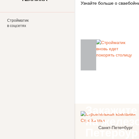
Узнайте больше о сваебойны
Стройматик
в соцсетях
Закажите
на желез
Санкт-Петербург
Петербур