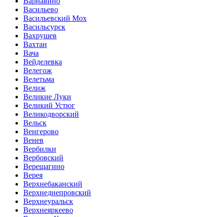
Варнавино
Васильево
Васильевский Мох
Васильсурск
Вахрушев
Вахтан
Вача
Вейделевка
Велегож
Велетьма
Велиж
Великие Луки
Великий Устюг
Великодворский
Вельск
Венгерово
Венев
Вербилки
Вербовский
Верещагино
Верея
Верхнебаканский
Верхнеднепровский
Верхнеуральск
Верхнеяркеево