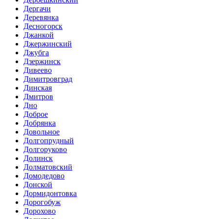
Дергачи
Деревянка
Десногорск
Джанкой
Джержинский
Джубга
Дзержинск
Дивеево
Димитровград
Динская
Дмитров
Дно
Доброе
Добрянка
Довольное
Долгопрудный
Долгоруково
Долинск
Долматовский
Домодедово
Донской
Дормидонтовка
Дорогобуж
Дорохово