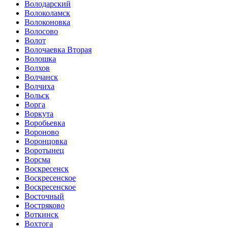
Володарский
Волоколамск
Волоконовка
Волосово
Волот
Волочаевка Вторая
Волошка
Волхов
Волчанск
Волчиха
Вольск
Ворга
Воркута
Воробьевка
Вороново
Воронцовка
Воротынец
Ворсма
Воскресенск
Воскресенское
Воскресенское
Восточный
Востряково
Воткинск
Вохтога