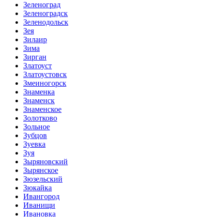
Зеленоград
Зеленоградск
Зеленодольск
Зея
Зилаир
Зима
Зирган
Златоуст
Златоустовск
Змеиногорск
Знаменка
Знаменск
Знаменское
Золотково
Зольное
Зубцов
Зуевка
Зуя
Зыряновский
Зырянское
Зюзельский
Зюкайка
Ивангород
Иванищи
Ивановка