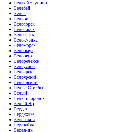
Белая Холуница
Белебей
Белев
Белово
Белогорск
Белогорск
Белозерск
Белокуриха
Беломорск
Белоомут
Белорецк
Белореченск
Белоусово
Белоярск
Белоярский
Белоярский
Белые Столбы
Белый
Белый Городок
Белый Яр
Бердск
Бердюжье
Береговой
Березайка
Березник