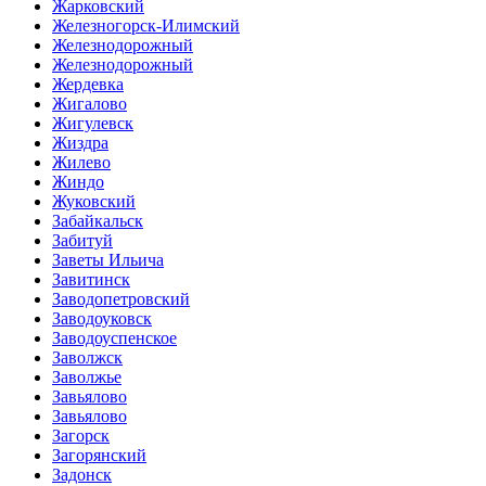
Жарковский
Железногорск-Илимский
Железнодорожный
Железнодорожный
Жердевка
Жигалово
Жигулевск
Жиздра
Жилево
Жиндо
Жуковский
Забайкальск
Забитуй
Заветы Ильича
Завитинск
Заводопетровский
Заводоуковск
Заводоуспенское
Заволжск
Заволжье
Завьялово
Завьялово
Загорск
Загорянский
Задонск