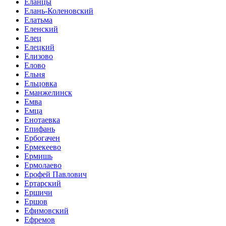
Еланцы
Елань-Коленовский
Елатьма
Еленский
Елец
Елецкий
Елизово
Елово
Ельня
Ельцовка
Еманжелинск
Емва
Емца
Енотаевка
Епифань
Ербогачен
Ермекеево
Ермишь
Ермолаево
Ерофей Павлович
Ертарский
Ершичи
Ершов
Ефимовский
Ефремов