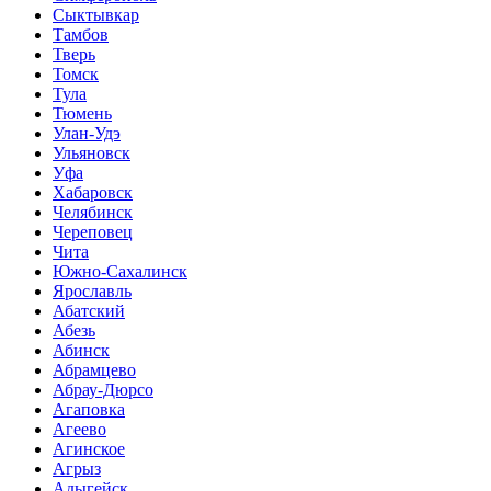
Сыктывкар
Тамбов
Тверь
Томск
Тула
Тюмень
Улан-Удэ
Ульяновск
Уфа
Хабаровск
Челябинск
Череповец
Чита
Южно-Сахалинск
Ярославль
Абатский
Абезь
Абинск
Абрамцево
Абрау-Дюрсо
Агаповка
Агеево
Агинское
Агрыз
Адыгейск