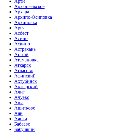
Арти
Архангельское
Архара
Архипо-Осиповка
Архиповка
Арья
Асбест
Асино
Аскино
Астрахань
Атагай
Атамановка
Аткарск
Атласово
Афипский
Ахтубинск
Ахтырский
Ачит
Ачуево
Аша
Ашитково
Аян
Аянка
Бабаево
Бабушкин