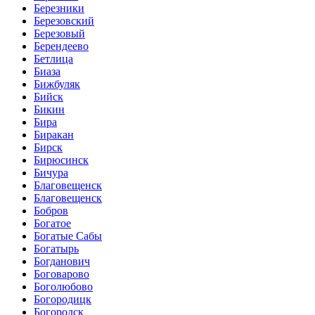
Березники
Березовский
Березовый
Берендеево
Бетлица
Биаза
Бижбуляк
Бийск
Бикин
Бира
Биракан
Бирск
Бирюсинск
Бичура
Благовещенск
Благовещенск
Бобров
Богатое
Богатые Сабы
Богатырь
Богданович
Боговарово
Боголюбово
Богородицк
Богородск