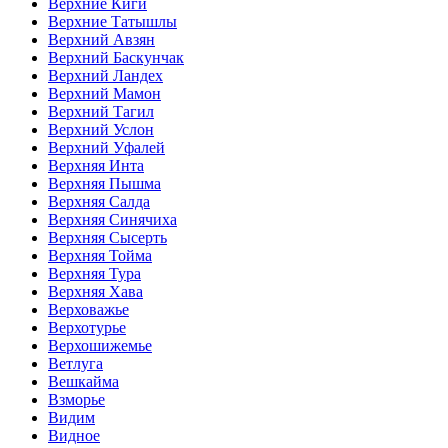
Верхние Киги
Верхние Татышлы
Верхний Авзян
Верхний Баскунчак
Верхний Ландех
Верхний Мамон
Верхний Тагил
Верхний Услон
Верхний Уфалей
Верхняя Инта
Верхняя Пышма
Верхняя Салда
Верхняя Синячиха
Верхняя Сысерть
Верхняя Тойма
Верхняя Тура
Верхняя Хава
Верховажье
Верхотурье
Верхошижемье
Ветлуга
Вешкайма
Взморье
Видим
Видное