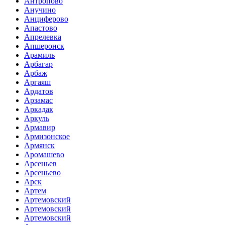
Антропово
Анучино
Анциферово
Апастово
Апрелевка
Апшеронск
Арамиль
Арбагар
Арбаж
Аргаяш
Ардатов
Арзамас
Аркадак
Аркуль
Армавир
Армизонское
Армянск
Аромашево
Арсеньев
Арсеньево
Арск
Артем
Артемовский
Артемовский
Артемовский