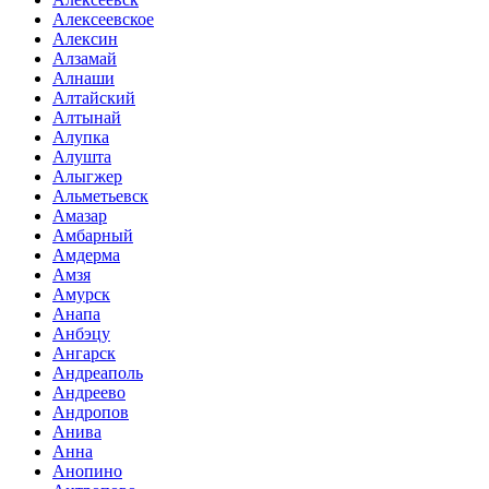
Алексеевское
Алексин
Алзамай
Алнаши
Алтайский
Алтынай
Алупка
Алушта
Алыгжер
Альметьевск
Амазар
Амбарный
Амдерма
Амзя
Амурск
Анапа
Анбэцу
Ангарск
Андреаполь
Андреево
Андропов
Анива
Анна
Анопино