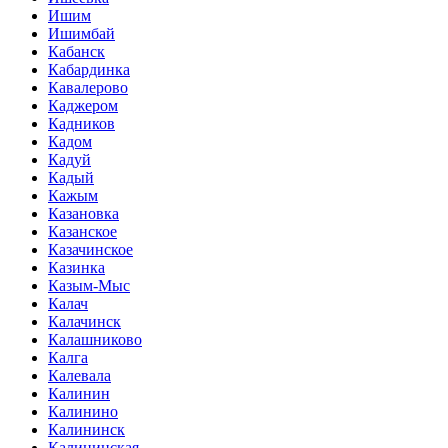
Ишим
Ишимбай
Кабанск
Кабардинка
Кавалерово
Каджером
Кадников
Кадом
Кадуй
Кадый
Кажым
Казановка
Казанское
Казачинское
Казинка
Казым-Мыс
Калач
Калачинск
Калашниково
Калга
Калевала
Калинин
Калинино
Калининск
Калининская