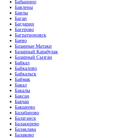
Бабынино
Бавлены
Бавлы
Баган
Багдарин
Багерово
Багратионовск
Баево
Базарные Матаки
Базарный Карабулак
Базарный Сызган
Байкал
Байкалово
Байкальск
Баймак
Бакал
Бакалы
Баксан
Бакчар
Бакшеево
Балабаново
Балаганск
Балакирево
Балаклава
Балаково