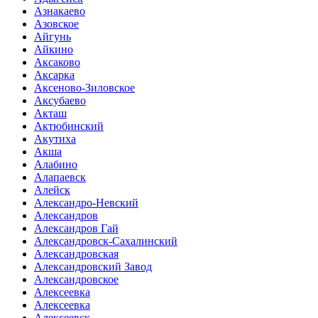
Азнакаево
Азовское
Айгунь
Айкино
Аксаково
Аксарка
Аксеново-Зиловское
Аксубаево
Акташ
Актюбинский
Акутиха
Акша
Алабино
Алапаевск
Алейск
Александро-Невский
Александров
Александров Гай
Александровск-Сахалинский
Александровская
Александровский Завод
Александровское
Алексеевка
Алексеевка
Алексеевск