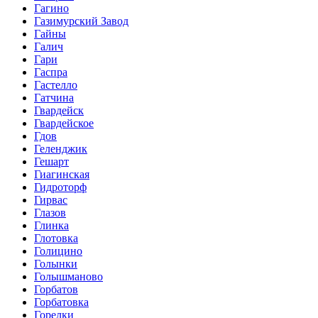
Гагино
Газимурский Завод
Гайны
Галич
Гари
Гаспра
Гастелло
Гатчина
Гвардейск
Гвардейское
Гдов
Геленджик
Гешарт
Гиагинская
Гидроторф
Гирвас
Глазов
Глинка
Глотовка
Голицино
Голынки
Голышманово
Горбатов
Горбатовка
Горелки