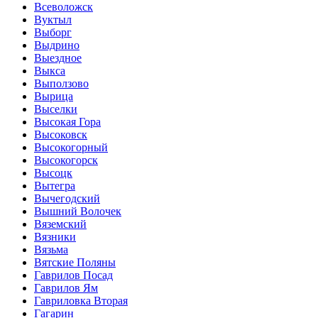
Всеволожск
Вуктыл
Выборг
Выдрино
Выездное
Выкса
Выползово
Вырица
Выселки
Высокая Гора
Высоковск
Высокогорный
Высокогорск
Высоцк
Вытегра
Вычегодский
Вышний Волочек
Вяземский
Вязники
Вязьма
Вятские Поляны
Гаврилов Посад
Гаврилов Ям
Гавриловка Вторая
Гагарин