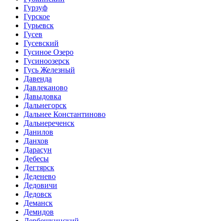
Гурзуф
Гурское
Гурьевск
Гусев
Гусевский
Гусиное Озеро
Гусиноозерск
Гусь Железный
Давенда
Давлеканово
Давыдовка
Дальнегорск
Дальнее Константиново
Дальнереченск
Данилов
Данхов
Дарасун
Дебесы
Дегтярск
Деденево
Дедовичи
Дедовск
Деманск
Демидов
Дербешкинский