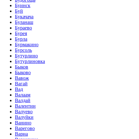
Буинск
Буй
Букачача
Буланаш
Бураево
Бурея
Бурла
Бурмакино
Бурсоль
Бутурлино
Бутурлиновка
Быков
Быково
Вавож
Вагай
Вад
Валаам
Валдай
Валентин
Валуево
Валуйки
Ванино
Варегово
Варна