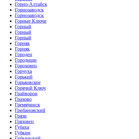
Горно-Алтайск
Горнозаводск
Горнозаводск
Горные Ключи
Горный
Горный
Горный
Горняк
Горняк
Городец
Городищи
Гороховец
Горчуха
Горький
Горьковское
Горячий Ключ
Грайворон
Грахово
Гремячинск
Грибановский
Грязи
Грязовец
Губаха
Губкин
Губкинский