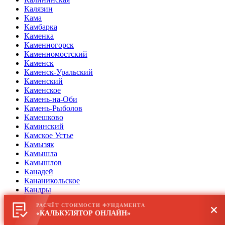
Калязин
Кама
Камбарка
Каменка
Каменногорск
Каменномостский
Каменск
Каменск-Уральский
Каменский
Каменское
Камень-на-Оби
Камень-Рыболов
Камешково
Каминский
Камское Устье
Камызяк
Камышла
Камышлов
Канадей
Кананикольское
Кандры
Каневская
РАСЧЁТ СТОИМОСТИ ФУНДАМЕНТА
Кантемировка
«КАЛЬКУЛЯТОР ОНЛАЙН»
Капустин Яр