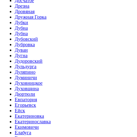
Досчатое
Дрезна
Дровяная
Дружная Горка
Дубки
Дубна
Дубна
Дубовский
Дубровка
Дуван
Дугна
Дудоровский
Дульдурга
Дуляпино
Думиничи
Духовницкое
Духовщина
Дюртюли
Евпатория
Егорьевск
Ейск
Екатериновка
Екатеринославка
Екимовичи
Елабуга