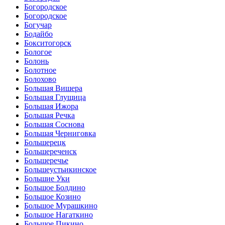
Богородское
Богородское
Богучар
Бодайбо
Бокситогорск
Бологое
Болонь
Болотное
Болохово
Большая Вишера
Большая Глущица
Большая Ижора
Большая Речка
Большая Соснова
Большая Черниговка
Большерецк
Большереченск
Большеречье
Большеустьикинское
Большие Уки
Большое Болдино
Большое Козино
Большое Мурашкино
Большое Нагаткино
Большое Пикино