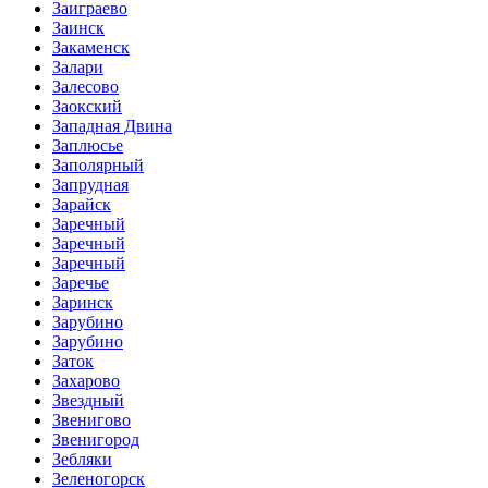
Заиграево
Заинск
Закаменск
Залари
Залесово
Заокский
Западная Двина
Заплюсье
Заполярный
Запрудная
Зарайск
Заречный
Заречный
Заречный
Заречье
Заринск
Зарубино
Зарубино
Заток
Захарово
Звездный
Звенигово
Звенигород
Зебляки
Зеленогорск