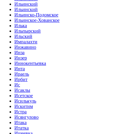
Ильинский
Ильинский
Ильинско-Подомское
Ильинское-Хованское
Илька
Ильпырский
Ильский
Импалахти
Инжавино
Инза
Инзер
Иннокентьевка
Инта
Ираель
Ирбит
Ис
Исаклы
Исетское
Исилькуль
Искитим
Истра
Исянгулово
Итака
Итатка
Ишеевка