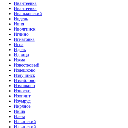
Ивантеевка
Ивантеевка
Иваньковский
Ивдель
Ивня
Иволгинск
Иглино
Игнатовка
Игра
Идель
Идрица
Ижма
Известковый
Издешково
Излучинск
Измайлово
Измалково
Износки
Изоплит
Изумруд
Икряное
Икша
Илеза
Ильинский
Ильинский