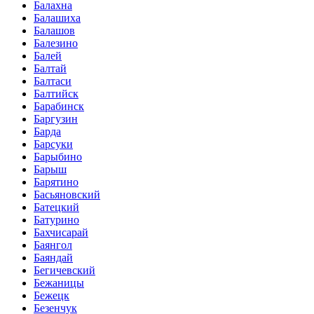
Балахна
Балашиха
Балашов
Балезино
Балей
Балтай
Балтаси
Балтийск
Барабинск
Баргузин
Барда
Барсуки
Барыбино
Барыш
Барятино
Басьяновский
Батецкий
Батурино
Бахчисарай
Баянгол
Баяндай
Бегичевский
Бежаницы
Бежецк
Безенчук