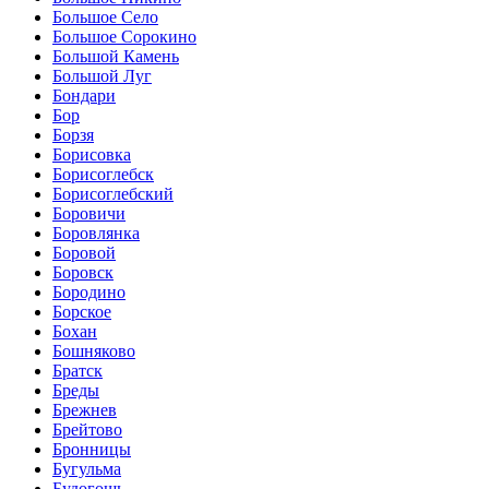
Большое Село
Большое Сорокино
Большой Камень
Большой Луг
Бондари
Бор
Борзя
Борисовка
Борисоглебск
Борисоглебский
Боровичи
Боровлянка
Боровой
Боровск
Бородино
Борское
Бохан
Бошняково
Братск
Бреды
Брежнев
Брейтово
Бронницы
Бугульма
Будогощь