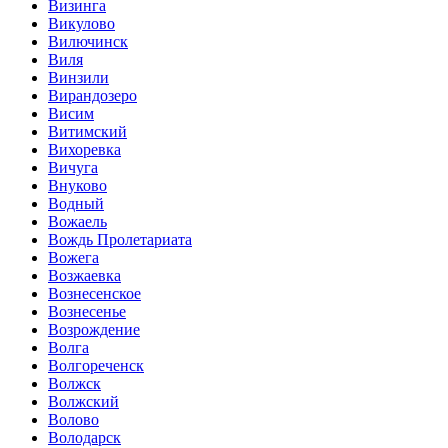
Визинга
Викулово
Вилючинск
Виля
Винзили
Вирандозеро
Висим
Витимский
Вихоревка
Вичуга
Внуково
Водный
Вожаель
Вождь Пролетариата
Вожега
Возжаевка
Вознесенское
Вознесенье
Возрождение
Волга
Волгореченск
Волжск
Волжский
Волово
Володарск