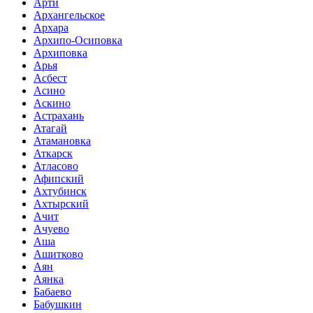
Арти
Архангельское
Архара
Архипо-Осиповка
Архиповка
Арья
Асбест
Асино
Аскино
Астрахань
Атагай
Атамановка
Аткарск
Атласово
Афипский
Ахтубинск
Ахтырский
Ачит
Ачуево
Аша
Ашитково
Аян
Аянка
Бабаево
Бабушкин