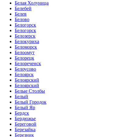
Белая Холуница
Белебей
Белев
Белово
Белогорск
Белогорск
Белозерск
Белокуриха
Беломорск
Белоомут
Белорецк
Белореченск
Белоусово
Белоярск
Белоярский
Белоярский
Белые Столбы
Белый
Белый Городок
Белый Яр
Бердск
Бердюжье
Береговой
Березайка
Березник