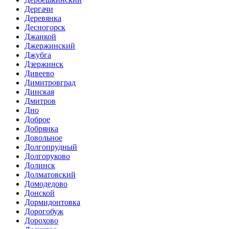
Дергачи
Деревянка
Десногорск
Джанкой
Джержинский
Джубга
Дзержинск
Дивеево
Димитровград
Динская
Дмитров
Дно
Доброе
Добрянка
Довольное
Долгопрудный
Долгоруково
Долинск
Долматовский
Домодедово
Донской
Дормидонтовка
Дорогобуж
Дорохово