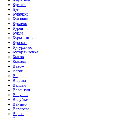
Буинск
Буй
Букачача
Буланаш
Бураево
Бурея
Бурла
Бурмакино
Бурсоль
Бутурлино
Бутурлиновка
Быков
Быково
Вавож
Вагай
Вад
Валаам
Валдай
Валентин
Валуево
Валуйки
Ванино
Варегово
Варна