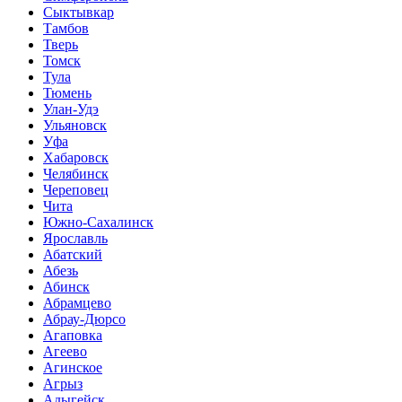
Сыктывкар
Тамбов
Тверь
Томск
Тула
Тюмень
Улан-Удэ
Ульяновск
Уфа
Хабаровск
Челябинск
Череповец
Чита
Южно-Сахалинск
Ярославль
Абатский
Абезь
Абинск
Абрамцево
Абрау-Дюрсо
Агаповка
Агеево
Агинское
Агрыз
Адыгейск