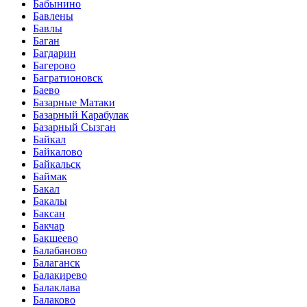
Бабынино
Бавлены
Бавлы
Баган
Багдарин
Багерово
Багратионовск
Баево
Базарные Матаки
Базарный Карабулак
Базарный Сызган
Байкал
Байкалово
Байкальск
Баймак
Бакал
Бакалы
Баксан
Бакчар
Бакшеево
Балабаново
Балаганск
Балакирево
Балаклава
Балаково