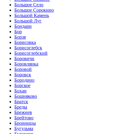
Большое Село
Большое Сорокино
Большой Камень
Большой Луг
Бондари
Бор
Борзя
Борисовка
Борисоглебск
Борисоглебский
Боровичи
Боровлянка
Боровой
Боровск
Бородино
Борское
Бохан
Бошняково
Братск
Бреды
Брежнев
Брейтово
Бронницы
Бугульма
Будогощь