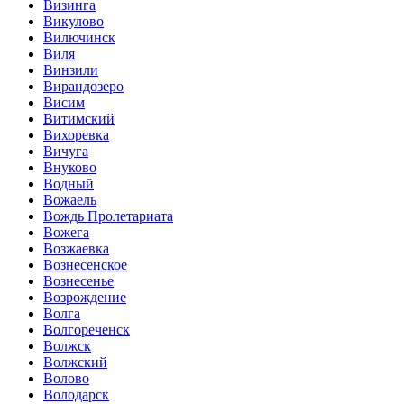
Визинга
Викулово
Вилючинск
Виля
Винзили
Вирандозеро
Висим
Витимский
Вихоревка
Вичуга
Внуково
Водный
Вожаель
Вождь Пролетариата
Вожега
Возжаевка
Вознесенское
Вознесенье
Возрождение
Волга
Волгореченск
Волжск
Волжский
Волово
Володарск