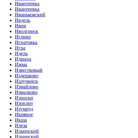
Ивантеевка
Ивантеевка
Иваньковский
Ивдель
Ивня
Иволгинск
Иглино
Игнатовка
Игра
Идель
Идрица
Ижма
Известковый
Издешково
Излучинск
Измайлово
Измалково
Износки
Изоплит
Изумруд
Икряное
Икша
Илеза
Ильинский
Ильинский