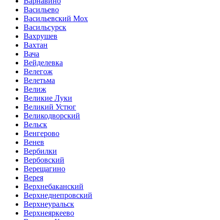
Варнавино
Васильево
Васильевский Мох
Васильсурск
Вахрушев
Вахтан
Вача
Вейделевка
Велегож
Велетьма
Велиж
Великие Луки
Великий Устюг
Великодворский
Вельск
Венгерово
Венев
Вербилки
Вербовский
Верещагино
Верея
Верхнебаканский
Верхнеднепровский
Верхнеуральск
Верхнеяркеево