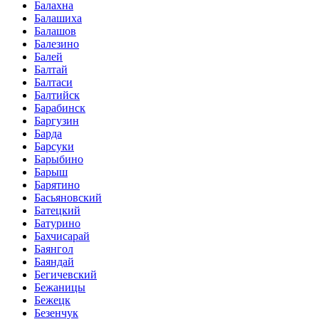
Балахна
Балашиха
Балашов
Балезино
Балей
Балтай
Балтаси
Балтийск
Барабинск
Баргузин
Барда
Барсуки
Барыбино
Барыш
Барятино
Басьяновский
Батецкий
Батурино
Бахчисарай
Баянгол
Баяндай
Бегичевский
Бежаницы
Бежецк
Безенчук