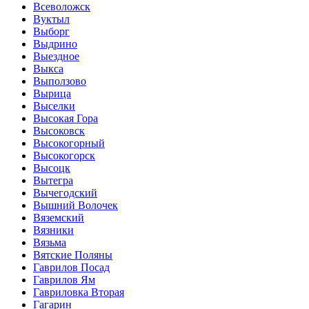
Всеволожск
Вуктыл
Выборг
Выдрино
Выездное
Выкса
Выползово
Вырица
Выселки
Высокая Гора
Высоковск
Высокогорный
Высокогорск
Высоцк
Вытегра
Вычегодский
Вышний Волочек
Вяземский
Вязники
Вязьма
Вятские Поляны
Гаврилов Посад
Гаврилов Ям
Гавриловка Вторая
Гагарин