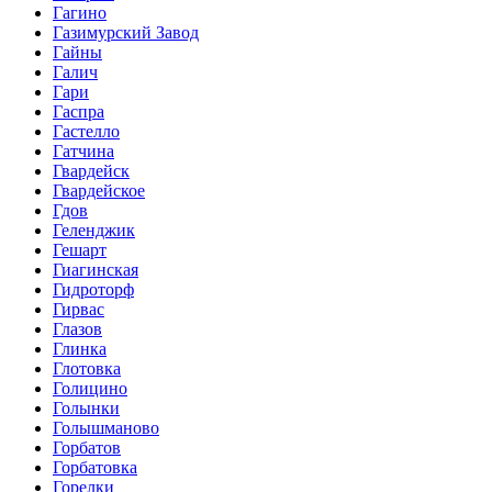
Гагино
Газимурский Завод
Гайны
Галич
Гари
Гаспра
Гастелло
Гатчина
Гвардейск
Гвардейское
Гдов
Геленджик
Гешарт
Гиагинская
Гидроторф
Гирвас
Глазов
Глинка
Глотовка
Голицино
Голынки
Голышманово
Горбатов
Горбатовка
Горелки