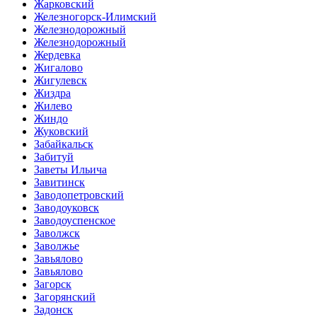
Жарковский
Железногорск-Илимский
Железнодорожный
Железнодорожный
Жердевка
Жигалово
Жигулевск
Жиздра
Жилево
Жиндо
Жуковский
Забайкальск
Забитуй
Заветы Ильича
Завитинск
Заводопетровский
Заводоуковск
Заводоуспенское
Заволжск
Заволжье
Завьялово
Завьялово
Загорск
Загорянский
Задонск