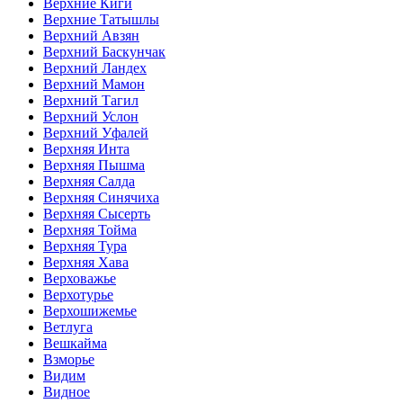
Верхние Киги
Верхние Татышлы
Верхний Авзян
Верхний Баскунчак
Верхний Ландех
Верхний Мамон
Верхний Тагил
Верхний Услон
Верхний Уфалей
Верхняя Инта
Верхняя Пышма
Верхняя Салда
Верхняя Синячиха
Верхняя Сысерть
Верхняя Тойма
Верхняя Тура
Верхняя Хава
Верховажье
Верхотурье
Верхошижемье
Ветлуга
Вешкайма
Взморье
Видим
Видное