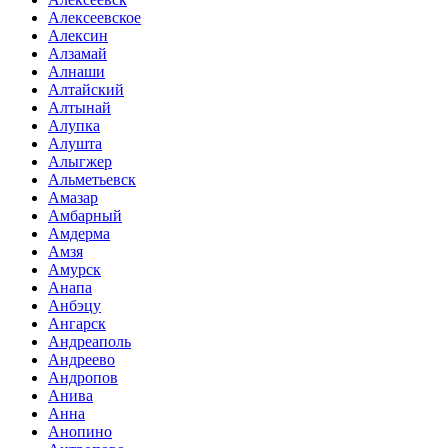
Алексеевское
Алексин
Алзамай
Алнаши
Алтайский
Алтынай
Алупка
Алушта
Алыгжер
Альметьевск
Амазар
Амбарный
Амдерма
Амзя
Амурск
Анапа
Анбэцу
Ангарск
Андреаполь
Андреево
Андропов
Анива
Анна
Анопино