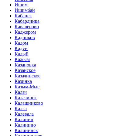
Ишим
Ишимбай
Кабанск
Кабардинка
Кавалерово
Каджером
Кадников
Кадом
Кадуй
Кадый
Кажым
Казановка
Казанское
Казачинское
Казинка
Казым-Мыс
Калач
Калачинск
Калашниково
Калга
Калевала
Калинин
Калинино
Калининск
Калининская