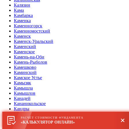
Калязин
Кама
Камбарка
Каменка
Каменногорск
Каменномостский
Каменск
Каменск-Уральский
Каменский
Каменское
Камень-на-Оби
Камень-Рыболов
Камешково
Каминский
Камское Устье
Камызяк
Камышла
Камышлов
Канадей
Кананикольское
Кандры
Каневская
РАСЧЁТ СТОИМОСТИ ФУНДАМЕНТА
Кантемировка
«КАЛЬКУЛЯТОР ОНЛАЙН»
Капустин Яр