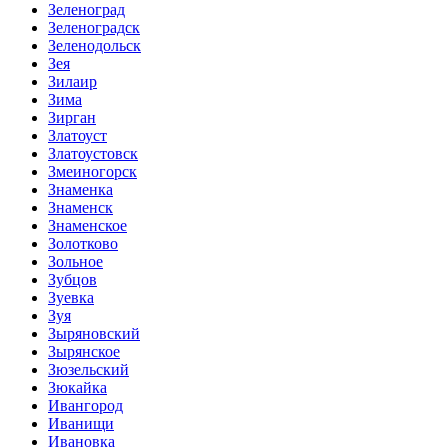
Зеленоград
Зеленоградск
Зеленодольск
Зея
Зилаир
Зима
Зирган
Златоуст
Златоустовск
Змеиногорск
Знаменка
Знаменск
Знаменское
Золотково
Зольное
Зубцов
Зуевка
Зуя
Зыряновский
Зырянское
Зюзельский
Зюкайка
Ивангород
Иванищи
Ивановка