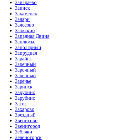
Заиграево
Заинск
Закаменск
Залари
Залесово
Заокский
Западная Двина
Заплюсье
Заполярный
Запрудная
Зарайск
Заречный
Заречный
Заречный
Заречье
Заринск
Зарубино
Зарубино
Заток
Захарово
Звездный
Звенигово
Звенигород
Зебляки
Зеленогорск