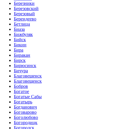
Березники
Березовский
Березовый
Берендеево
Бетлица
Биаза
Бижбуляк
Бийск
Бикин
Бира
Биракан
Бирск
Бирюсинск
Бичура
Благовещенск
Благовещенск
Бобров
Богатое
Богатые Сабы
Богатырь
Богданович
Боговарово
Боголюбово
Богородицк
Богородск