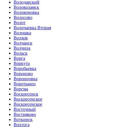
Володарский
Волоколамск
Волоконовка
Волосово
Волот
Волочаевка Вторая
Волошка
Волхов
Волчанск
Волчиха
Вольск
Ворга
Воркута
Воробьевка
Вороново
Воронцовка
Воротынец
Ворсма
Воскресенск
Воскресенское
Воскресенское
Восточный
Востряково
Воткинск
Вохтога