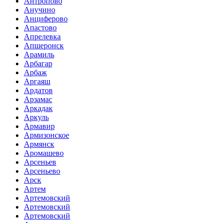
Антропово
Анучино
Анциферово
Апастово
Апрелевка
Апшеронск
Арамиль
Арбагар
Арбаж
Аргаяш
Ардатов
Арзамас
Аркадак
Аркуль
Армавир
Армизонское
Армянск
Аромашево
Арсеньев
Арсеньево
Арск
Артем
Артемовский
Артемовский
Артемовский