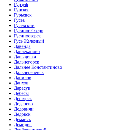
Гурзуф
Гурское
Гурьевск
Гусев
Гусевский
Гусиное Озеро
Гусиноозерск
Гусь Железный
Давенда
Давлеканово
Давыдовка
Дальнегорск
Дальнее Константиново
Дальнереченск
Данилов
Данхов
Дарасун
Дебесы
Дегтярск
Деденево
Дедовичи
Дедовск
Деманск
Демидов
Дербешкинский