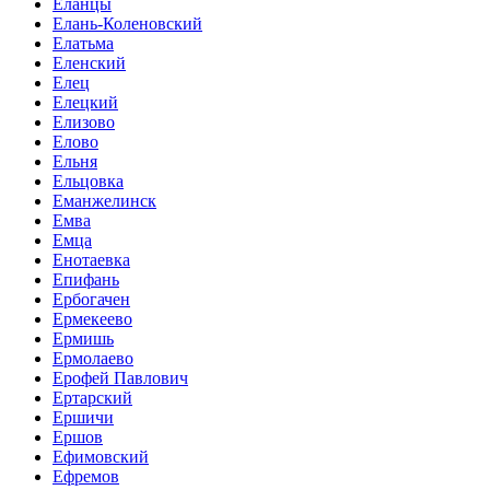
Еланцы
Елань-Коленовский
Елатьма
Еленский
Елец
Елецкий
Елизово
Елово
Ельня
Ельцовка
Еманжелинск
Емва
Емца
Енотаевка
Епифань
Ербогачен
Ермекеево
Ермишь
Ермолаево
Ерофей Павлович
Ертарский
Ершичи
Ершов
Ефимовский
Ефремов