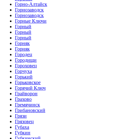
Горно-Алтайск
Горнозаводск
Горнозаводск
Горные Ключи
Горный
Горный
Горный
Горняк
Горняк
Городец
Городищи
Гороховец
Горчуха
Горький
Горьковское
Горячий Ключ
Грайворон
Грахово
Гремячинск
Грибановский
Грязи
Грязовец
Губаха
Губкин
Губкинский