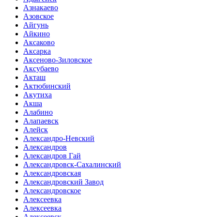
Азнакаево
Азовское
Айгунь
Айкино
Аксаково
Аксарка
Аксеново-Зиловское
Аксубаево
Акташ
Актюбинский
Акутиха
Акша
Алабино
Алапаевск
Алейск
Александро-Невский
Александров
Александров Гай
Александровск-Сахалинский
Александровская
Александровский Завод
Александровское
Алексеевка
Алексеевка
Алексеевск