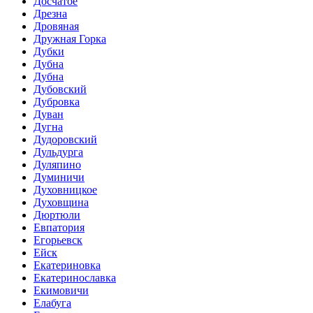
Досчатое
Дрезна
Дровяная
Дружная Горка
Дубки
Дубна
Дубна
Дубовский
Дубровка
Дуван
Дугна
Дудоровский
Дульдурга
Дуляпино
Думиничи
Духовницкое
Духовщина
Дюртюли
Евпатория
Егорьевск
Ейск
Екатериновка
Екатеринославка
Екимовичи
Елабуга