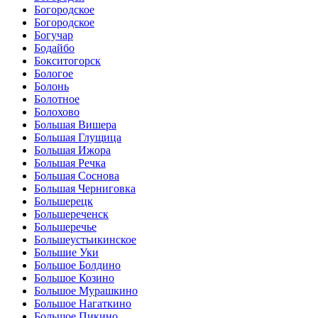
Богородское
Богородское
Богучар
Бодайбо
Бокситогорск
Бологое
Болонь
Болотное
Болохово
Большая Вишера
Большая Глущица
Большая Ижора
Большая Речка
Большая Соснова
Большая Черниговка
Большерецк
Большереченск
Большеречье
Большеустьикинское
Большие Уки
Большое Болдино
Большое Козино
Большое Мурашкино
Большое Нагаткино
Большое Пикино