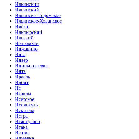
Ильинский
Ильинский
Ильинско-Подомское
Ильинское-Хованское
Илька
Ильпырский
Ильский
Импалахти
Инжавино
Инза
Инзер
Иннокентьевка
Инта
Ираель
Ирбит
Ис
Исаклы
Исетское
Исилькуль
Искитим
Истра
Исянгулово
Итака
Итатка
Ишеевка