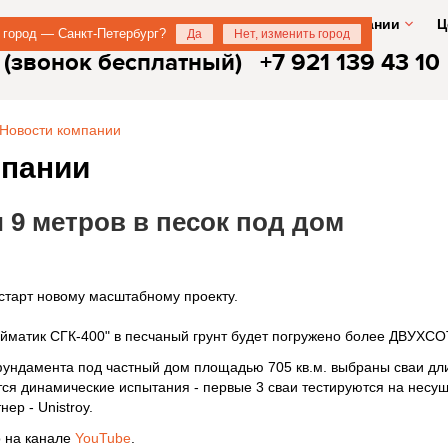
О компании
Ц
 город — Санкт-Петербург?
Да
Нет, изменить город
 (звонок бесплатный)
+7 921 139 43 10
Новости компании
мпании
 9 метров в песок под дом
старт новому масштабному проекту.
йматик СГК-400" в песчаный грунт будет погружено более ДВУХСО
фундамента под частный дом площадью 705 кв.м. выбраны сваи дл
тся динамические испытания - первые 3 сваи тестируются на несу
ер - Unistroy.
 на канале
YouTube
.