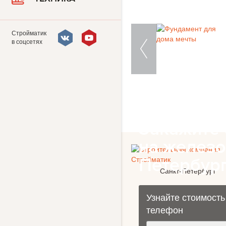
Стройматик
в соцсетях
Закажите
на железо
Петербур
Санкт-Петербург
Узнайте стоимость
телефон