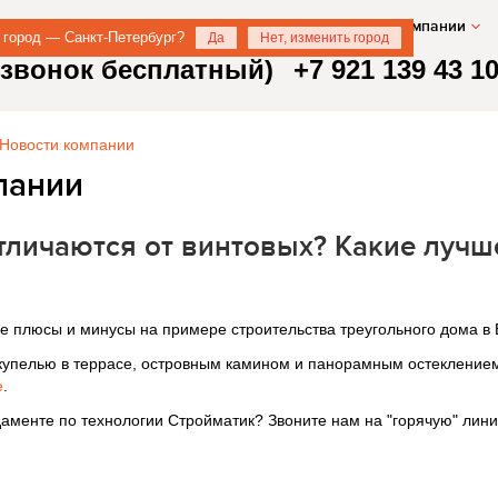
О компании
 город — Санкт-Петербург?
Да
Нет, изменить город
 (звонок бесплатный)
+7 921 139 43 1
Новости компании
пании
тличаются от винтовых? Какие лучш
е плюсы и минусы на примере строительства треугольного дома в 
 купелью в террасе, островным камином и панорамным остеклением
e
.
аменте по технологии Стройматик? Звоните нам на "горячую" лини