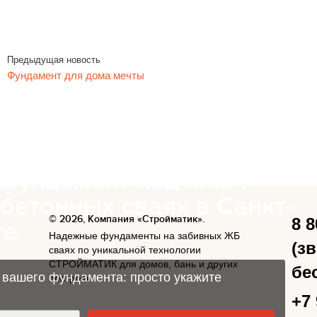
Предыдущая новость
Фундамент для дома мечты
 фундамент под ключ
бетонных сваях в Санкт-
© 2026, Компания «Стройматик».
8 8
ге
Надежные фундаменты на забивных ЖБ
(з
сваях по уникальной технологии
СТРОЙМАТИК для домов, бань и других
бе
 вашего фундамента: просто укажите
построек.
+7 