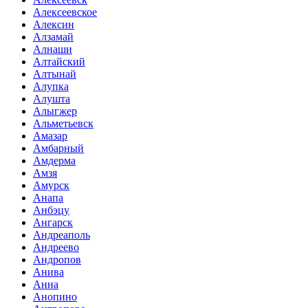
Алексеевское
Алексин
Алзамай
Алнаши
Алтайский
Алтынай
Алупка
Алушта
Алыгжер
Альметьевск
Амазар
Амбарный
Амдерма
Амзя
Амурск
Анапа
Анбэцу
Ангарск
Андреаполь
Андреево
Андропов
Анива
Анна
Анопино