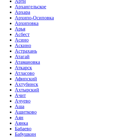
Арти
Архангельское
Архара
Архипо-Осиповка
Архиповка
Арья
Асбест
Асино
Аскино
Астрахань
Атагай
Атамановка
Аткарск
Атласово
Афипский
Ахтубинск
Ахтырский
Ачит
Ачуево
Аша
Ашитково
Аян
Аянка
Бабаево
Бабушкин