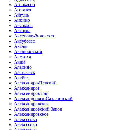
Азнакаево
Азовское
Айгунь
Айкино
Аксаково
Аксарка
Аксеново-Зиловское
Аксубаево
Акташ
Актюбинский
Акутиха
Акша
Алабино
Алапаевск
Алейск
Александро-Невский
Александров
Александров Гай
Александровск-Сахалинский
Александровская
Александровский Завод
Александровское
Алексеевка
Алексеевка
Алексеевск