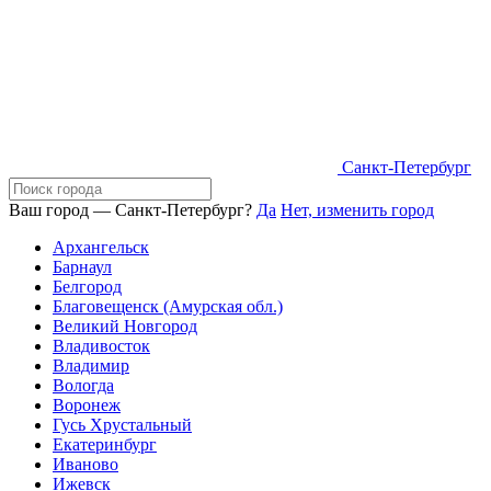
Санкт-Петербург
Ваш город — Санкт-Петербург?
Да
Нет, изменить город
Архангельск
Барнаул
Белгород
Благовещенск (Амурская обл.)
Великий Новгород
Владивосток
Владимир
Вологда
Воронеж
Гусь Хрустальный
Екатеринбург
Иваново
Ижевск