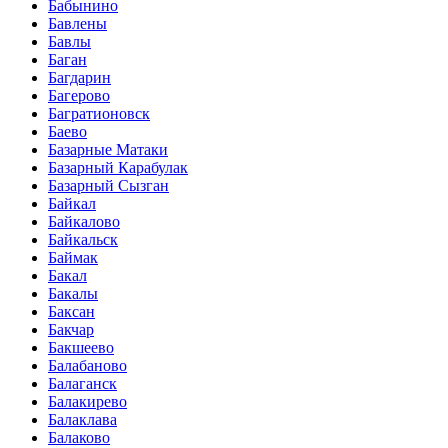
Бабынино
Бавлены
Бавлы
Баган
Багдарин
Багерово
Багратионовск
Баево
Базарные Матаки
Базарный Карабулак
Базарный Сызган
Байкал
Байкалово
Байкальск
Баймак
Бакал
Бакалы
Баксан
Бакчар
Бакшеево
Балабаново
Балаганск
Балакирево
Балаклава
Балаково