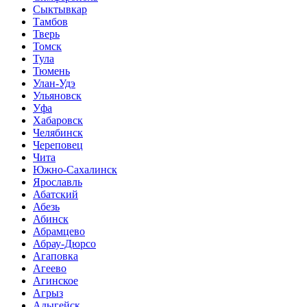
Сыктывкар
Тамбов
Тверь
Томск
Тула
Тюмень
Улан-Удэ
Ульяновск
Уфа
Хабаровск
Челябинск
Череповец
Чита
Южно-Сахалинск
Ярославль
Абатский
Абезь
Абинск
Абрамцево
Абрау-Дюрсо
Агаповка
Агеево
Агинское
Агрыз
Адыгейск