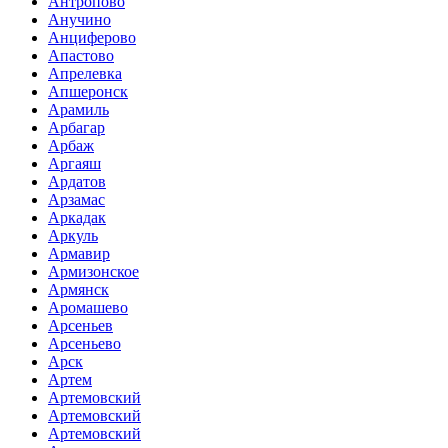
Антропово
Анучино
Анциферово
Апастово
Апрелевка
Апшеронск
Арамиль
Арбагар
Арбаж
Аргаяш
Ардатов
Арзамас
Аркадак
Аркуль
Армавир
Армизонское
Армянск
Аромашево
Арсеньев
Арсеньево
Арск
Артем
Артемовский
Артемовский
Артемовский